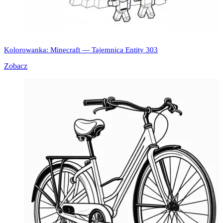
Kolorowanka: Minecraft — Tajemnica Entity 303
Zobacz