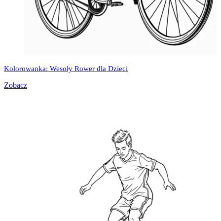
Kolorowanka: Wesoły Rower dla Dzieci
Zobacz