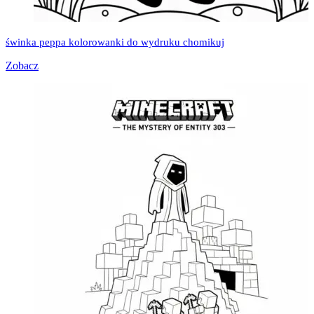
świnka peppa kolorowanki do wydruku chomikuj
Zobacz