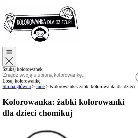
Wielkanoc
Wielkanoc
TOP kategorie
TOP kategorie
Dla chłopców
Dla chłopców
Dla dziewczynek
Dla dziewczynek
Edukacja
Edukacja
Bajki i filmy
Bajki i filmy
Gry
Gry
Szukaj kolorowanek
Polski
Losuj kolorowankę
Strona główna
>
Inne
>
Kolorowanka: żabki kolorowanki dla dzieci 
POLSKI
ENGLISH
Kolorowanka: żabki kolorowanki
FRANÇAIS
dla dzieci chomikuj
MALAGASY
TIẾNG
VIỆT