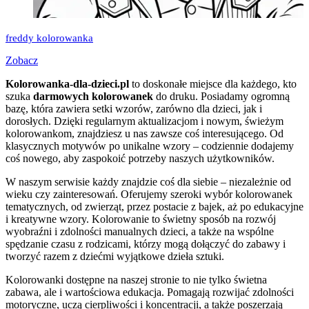
freddy kolorowanka
Zobacz
Kolorowanka-dla-dzieci.pl
to doskonałe miejsce dla każdego, kto
szuka
darmowych kolorowanek
do druku. Posiadamy ogromną
bazę, która zawiera setki wzorów, zarówno dla dzieci, jak i
dorosłych. Dzięki regularnym aktualizacjom i nowym, świeżym
kolorowankom, znajdziesz u nas zawsze coś interesującego. Od
klasycznych motywów po unikalne wzory – codziennie dodajemy
coś nowego, aby zaspokoić potrzeby naszych użytkowników.
W naszym serwisie każdy znajdzie coś dla siebie – niezależnie od
wieku czy zainteresowań. Oferujemy szeroki wybór kolorowanek
tematycznych, od zwierząt, przez postacie z bajek, aż po edukacyjne
i kreatywne wzory. Kolorowanie to świetny sposób na rozwój
wyobraźni i zdolności manualnych dzieci, a także na wspólne
spędzanie czasu z rodzicami, którzy mogą dołączyć do zabawy i
tworzyć razem z dziećmi wyjątkowe dzieła sztuki.
Kolorowanki dostępne na naszej stronie to nie tylko świetna
zabawa, ale i wartościowa edukacja. Pomagają rozwijać zdolności
motoryczne, uczą cierpliwości i koncentracji, a także poszerzają