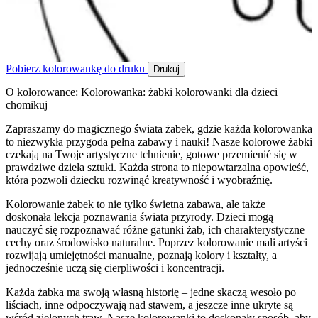
Pobierz kolorowankę do druku
Drukuj
O kolorowance: Kolorowanka: żabki kolorowanki dla dzieci
chomikuj
Zapraszamy do magicznego świata żabek, gdzie każda kolorowanka
to niezwykła przygoda pełna zabawy i nauki! Nasze kolorowe żabki
czekają na Twoje artystyczne tchnienie, gotowe przemienić się w
prawdziwe dzieła sztuki. Każda strona to niepowtarzalna opowieść,
która pozwoli dziecku rozwinąć kreatywność i wyobraźnię.
Kolorowanie żabek to nie tylko świetna zabawa, ale także
doskonała lekcja poznawania świata przyrody. Dzieci mogą
nauczyć się rozpoznawać różne gatunki żab, ich charakterystyczne
cechy oraz środowisko naturalne. Poprzez kolorowanie mali artyści
rozwijają umiejętności manualne, poznają kolory i kształty, a
jednocześnie uczą się cierpliwości i koncentracji.
Każda żabka ma swoją własną historię – jedne skaczą wesoło po
liściach, inne odpoczywają nad stawem, a jeszcze inne ukryte są
wśród zielonych traw. Nasze kolorowanki to doskonały sposób, aby