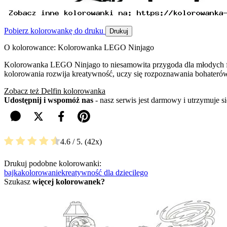
Pobierz kolorowankę do druku
Drukuj
O kolorowance: Kolorowanka LEGO Ninjago
Kolorowanka LEGO Ninjago to niesamowita przygoda dla młodych fanów
kolorowania rozwija kreatywność, uczy się rozpoznawania bohaterów 
Zobacz też Delfin kolorowanka
Udostępnij i wspomóż nas
- nasz serwis jest darmowy i utrzymuje 
4.6
/ 5.
42
Drukuj podobne kolorowanki:
bajka
kolorowanie
kreatywność dla dzieci
lego
Szukasz
więcej kolorowanek?