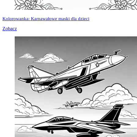
Kolorowanka: Karnawałowe maski dla dzieci
Zobacz