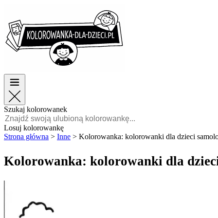
Wielkanoc
Wielkanoc
TOP kategorie
TOP kategorie
Dla chłopców
Dla chłopców
Dla dziewczynek
Dla dziewczynek
Edukacja
Edukacja
Bajki i filmy
Bajki i filmy
Gry
Gry
Szukaj kolorowanek
Polski
Losuj kolorowankę
Strona główna
>
Inne
>
Kolorowanka: kolorowanki dla dzieci samol
POLSKI
ENGLISH
Kolorowanka: kolorowanki dla dziec
FRANÇAIS
MALAGASY
TIẾNG
VIỆT