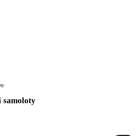
oty
i samoloty