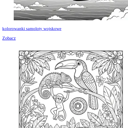
kolorowanki samoloty wojskowe
Zobacz