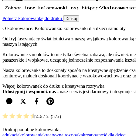
Pobierz kolorowankę do druku
Drukuj
O kolorowance: Kolorowanka: kolorowanki dla dzieci samoloty
Odkryj fascynujący świat lotnictwa z naszą wyjątkową kolorowanką 
maszyn latających.
Kolorowanie samolotów to nie tylko świetna zabawa, ale również n
pasażerskie i wojskowe, ucząc się jednocześnie rozpoznawania kształ
Nasza kolorowanka to doskonały sposób na kreatywne spędzenie czasu,
konturów, maluch doskonali koordynację wzrokowo-ruchową oraz uczy 
Więcej kolorowanek do druku z kreatywna rozrywka
Udostępnij i wspomóż nas
- nasz serwis jest darmowy i utrzymuje 
4.6
/ 5.
57
Drukuj podobne kolorowanki:
edukacja
kolorowanie
kreatywna rozrywka
kreatywność dla dzieci