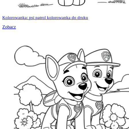
Kolorowanka: psi patrol kolorowanka do druku
Zobacz