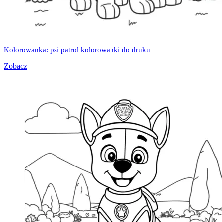
Kolorowanka: psi patrol kolorowanki do druku
Zobacz