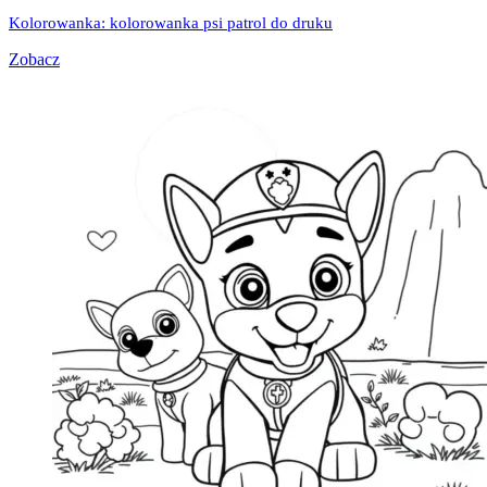
Kolorowanka: kolorowanka psi patrol do druku
Zobacz