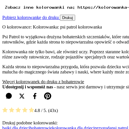
Pobierz kolorowankę do druku
Drukuj
O kolorowance: Kolorowanka: psi patrol kolorowanka
Psi Patrol to wyjątkowa drużyna bohaterskich szczeniaków, które ra
ratowników, gdzie każda strona to niepowtarzalna opowieść o odwadz
Kolorowanka nie tylko bawi, ale również uczy. Poprzez staranne kolo
różne zawody ratownicze, rodzaje pojazdów specjalnych oraz wartości
Każda strona to niepowtarzalna przygoda, która pozwala dziecku wcie
malucha do magicznego świata zabawy i nauki, where każdy może z
Więcej kolorowanek do druku z bohaterowie
Udostępnij i wspomóż nas
- nasz serwis jest darmowy i utrzymuje 
4.8
/ 5.
43
Drukuj podobne kolorowanki:
bajki dla dzieci
bohaterowie
kolorowanka dla dzieci
przygoda
psi patrol