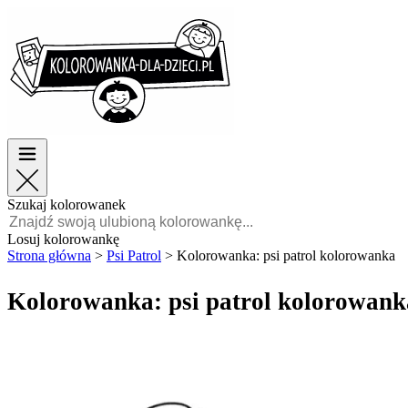
Wielkanoc
Wielkanoc
TOP kategorie
TOP kategorie
Dla chłopców
Dla chłopców
Dla dziewczynek
Dla dziewczynek
Edukacja
Edukacja
Bajki i filmy
Bajki i filmy
Gry
Gry
Szukaj kolorowanek
Polski
Losuj kolorowankę
Strona główna
>
Psi Patrol
>
Kolorowanka: psi patrol kolorowanka
POLSKI
ENGLISH
Kolorowanka: psi patrol kolorowank
FRANÇAIS
MALAGASY
TIẾNG
VIỆT