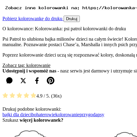
Pobierz kolorowankę do druku
Drukuj
O kolorowance: Kolorowanka: psi patrol kolorowanki do druku
Psi Patrol to ulubiona bajka milionów dzieci na całym świecie! Kol
manualne. Poznawanie postaci Chase’a, Marshalla i innych psich przy
Poprzez kolorowanie dzieci uczą się rozpoznawać kolory, doskonalą 
Zobacz tag: kolorowanie
Udostępnij i wspomóż nas
- nasz serwis jest darmowy i utrzymuje 
4.9
/ 5.
36
Drukuj podobne kolorowanki:
bajki dla dzieci
bohaterowie
kolorowanie
przygoda
psy
Szukasz
więcej kolorowanek?