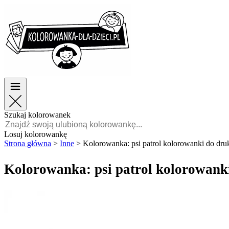
Wielkanoc
Wielkanoc
TOP kategorie
TOP kategorie
Dla chłopców
Dla chłopców
Dla dziewczynek
Dla dziewczynek
Edukacja
Edukacja
Bajki i filmy
Bajki i filmy
Gry
Gry
Szukaj kolorowanek
Polski
Losuj kolorowankę
Strona główna
>
Inne
>
Kolorowanka: psi patrol kolorowanki do dru
POLSKI
ENGLISH
Kolorowanka: psi patrol kolorowank
FRANÇAIS
MALAGASY
TIẾNG
VIỆT