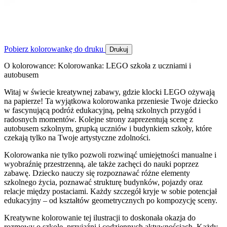
Pobierz kolorowankę do druku
Drukuj
O kolorowance: Kolorowanka: LEGO szkoła z uczniami i
autobusem
Witaj w świecie kreatywnej zabawy, gdzie klocki LEGO ożywają
na papierze! Ta wyjątkowa kolorowanka przeniesie Twoje dziecko
w fascynującą podróż edukacyjną, pełną szkolnych przygód i
radosnych momentów. Kolejne strony zaprezentują scenę z
autobusem szkolnym, grupką uczniów i budynkiem szkoły, które
czekają tylko na Twoje artystyczne zdolności.
Kolorowanka nie tylko pozwoli rozwinąć umiejętności manualne i
wyobraźnię przestrzenną, ale także zachęci do nauki poprzez
zabawę. Dziecko nauczy się rozpoznawać różne elementy
szkolnego życia, poznawać strukturę budynków, pojazdy oraz
relacje między postaciami. Każdy szczegół kryje w sobie potencjał
edukacyjny – od kształtów geometrycznych po kompozycję sceny.
Kreatywne kolorowanie tej ilustracji to doskonała okazja do
rozmowy o szkole, przyjaźni i codziennych aktywnościach. Każdy