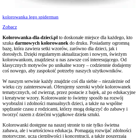
kolorowanka lego spiderman
Zobacz
Kolorowanka-dla-dzieci.pl
to doskonałe miejsce dla każdego, kto
szuka
darmowych kolorowanek
do druku. Posiadamy ogromną
bazę, która zawiera setki wzorów, zarówno dla dzieci, jak i
dorosłych. Dzięki regularnym aktualizacjom i nowym, świeżym
kolorowankom, znajdziesz u nas zawsze coś interesującego. Od
klasycznych motywów po unikalne wzory – codziennie dodajemy
coś nowego, aby zaspokoić potrzeby naszych użytkowników.
W naszym serwisie każdy znajdzie coś dla siebie – niezależnie od
wieku czy zainteresowań. Oferujemy szeroki wybór kolorowanek
tematycznych, od zwierząt, przez postacie z bajek, aż po edukacyjne
i kreatywne wzory. Kolorowanie to świetny sposób na rozwój
wyobraźni i zdolności manualnych dzieci, a także na wspólne
spędzanie czasu z rodzicami, którzy mogą dołączyć do zabawy i
tworzyć razem z dziećmi wyjątkowe dzieła sztuki.
Kolorowanki dostępne na naszej stronie to nie tylko świetna
zabawa, ale i wartościowa edukacja. Pomagają rozwijać zdolności
motoryczne, uczą cierpliwości i koncentracji, a także poszerzają