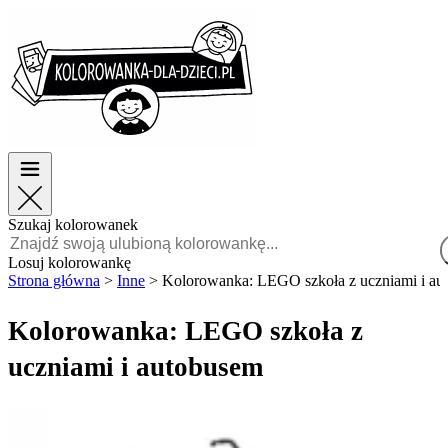
Wielkanoc
Wielkanoc
TOP kategorie
TOP kategorie
Dla chłopców
Dla chłopców
Dla dziewczynek
Dla dziewczynek
Edukacja
Edukacja
Bajki i filmy
Bajki i filmy
Gry
Gry
Szukaj kolorowanek
Polski
Losuj kolorowankę
Strona główna
>
Inne
>
Kolorowanka: LEGO szkoła z uczniami i au
POLSKI
ENGLISH
Kolorowanka: LEGO szkoła z
FRANÇAIS
uczniami i autobusem
MALAGASY
TIẾNG
VIỆT