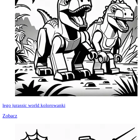
lego jurassic world kolorowanki
Zobacz