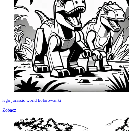
lego jurassic world kolorowanki
Zobacz