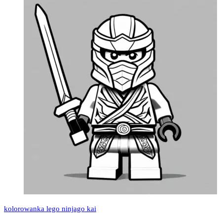
kolorowanka lego ninjago kai