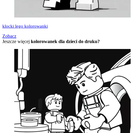
klocki lego kolorowanki
Zobacz
Jeszcze więcej
kolorowanek dla dzieci do druku?