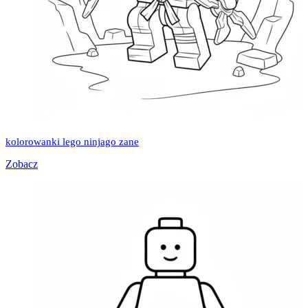
kolorowanki lego ninjago zane
Zobacz