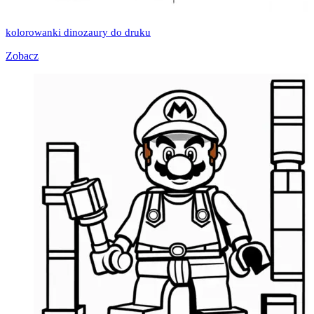
kolorowanki dinozaury do druku
Zobacz