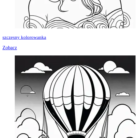
szczęsny kolorowanka
Zobacz