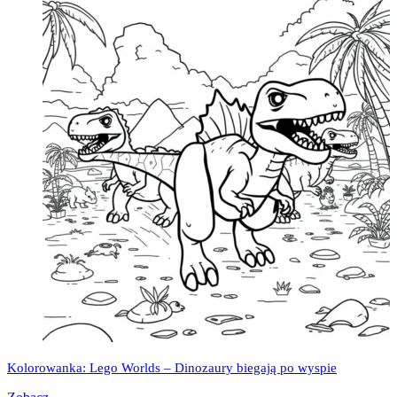
Kolorowanka: Lego Worlds – Dinozaury biegają po wyspie