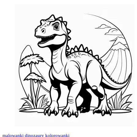
malowanki dinozaury kolorowanki