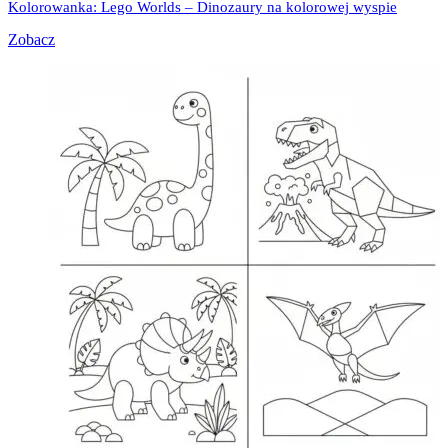
Kolorowanka: Lego Worlds – Dinozaury na kolorowej wyspie
Zobacz