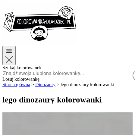
Wielkanoc
Wielkanoc
TOP kategorie
TOP kategorie
Dla chłopców
Dla chłopców
Dla dziewczynek
Dla dziewczynek
Edukacja
Edukacja
Bajki i filmy
Bajki i filmy
Gry
Gry
Szukaj kolorowanek
Polski
Losuj kolorowankę
Strona główna
>
Dinozaury
>
lego dinozaury kolorowanki
POLSKI
ENGLISH
lego dinozaury kolorowanki
FRANÇAIS
MALAGASY
TIẾNG
VIỆT