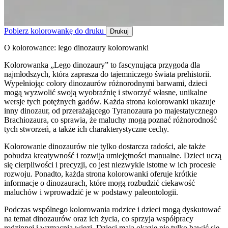
Pobierz kolorowankę do druku
Drukuj
O kolorowance: lego dinozaury kolorowanki
Kolorowanka „Lego dinozaury” to fascynująca przygoda dla
najmłodszych, która zaprasza do tajemniczego świata prehistorii.
Wypełniojąc colory dinozaurów różnorodnymi barwami, dzieci
mogą wyzwolić swoją wyobraźnię i stworzyć własne, unikalne
wersje tych potężnych gadów. Każda strona kolorowanki ukazuje
inny dinozaur, od przerażającego Tyranozaura po majestatycznego
Brachiozaura, co sprawia, że maluchy mogą poznać różnorodność
tych stworzeń, a także ich charakterystyczne cechy.
Kolorowanie dinozaurów nie tylko dostarcza radości, ale także
pobudza kreatywność i rozwija umiejętności manualne. Dzieci uczą
się cierpliwości i precyzji, co jest niezwykle istotne w ich procesie
rozwoju. Ponadto, każda strona kolorowanki oferuje krótkie
informacje o dinozaurach, które mogą rozbudzić ciekawość
maluchów i wprowadzić je w podstawy paleontologii.
Podczas wspólnego kolorowania rodzice i dzieci mogą dyskutować
na temat dinozaurów oraz ich życia, co sprzyja współpracy
rodzinnej i wzmacnia więzi. Dzieci mają okazję nie tylko bawić się,