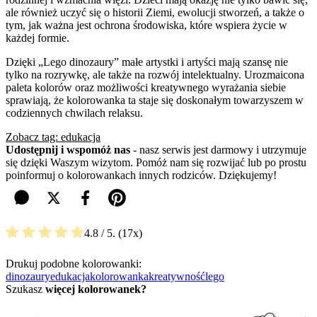
ale również uczyć się o historii Ziemi, ewolucji stworzeń, a także o
tym, jak ważna jest ochrona środowiska, które wspiera życie w
każdej formie.
Dzięki „Lego dinozaury” małe artystki i artyści mają szansę nie
tylko na rozrywkę, ale także na rozwój intelektualny. Urozmaicona
paleta kolorów oraz możliwości kreatywnego wyrażania siebie
sprawiają, że kolorowanka ta staje się doskonałym towarzyszem w
codziennych chwilach relaksu.
Zobacz tag: edukacja
Udostępnij i wspomóż nas
- nasz serwis jest darmowy i utrzymuje
się dzięki Waszym wizytom. Pomóż nam się rozwijać lub po prostu
poinformuj o kolorowankach innych rodziców. Dziękujemy!
4.8
/ 5.
17
Drukuj podobne kolorowanki:
dinozaury
edukacja
kolorowanka
kreatywność
lego
Szukasz
więcej kolorowanek?