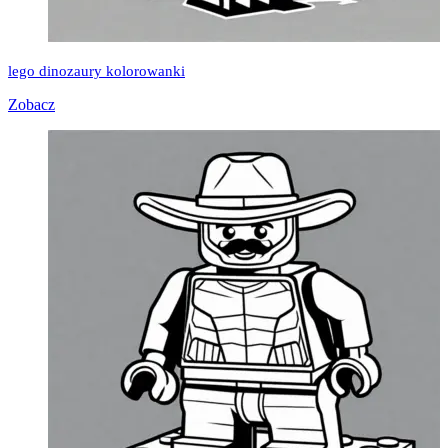
lego dinozaury kolorowanki
Zobacz