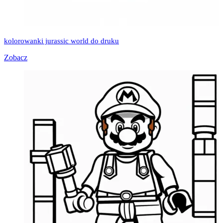
kolorowanki jurassic world do druku
Zobacz