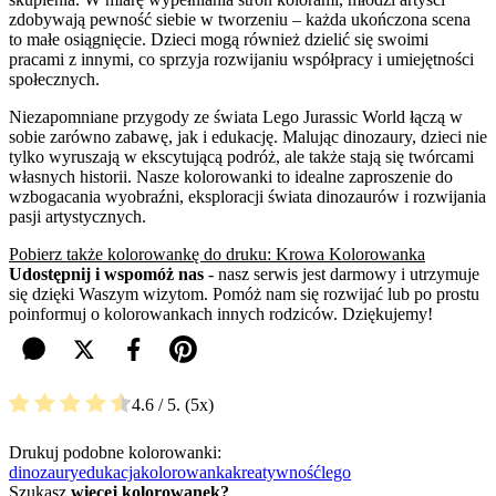
zdobywają pewność siebie w tworzeniu – każda ukończona scena
to małe osiągnięcie. Dzieci mogą również dzielić się swoimi
pracami z innymi, co sprzyja rozwijaniu współpracy i umiejętności
społecznych.
Niezapomniane przygody ze świata Lego Jurassic World łączą w
sobie zarówno zabawę, jak i edukację. Malując dinozaury, dzieci nie
tylko wyruszają w ekscytującą podróż, ale także stają się twórcami
własnych historii. Nasze kolorowanki to idealne zaproszenie do
wzbogacania wyobraźni, eksploracji świata dinozaurów i rozwijania
pasji artystycznych.
Pobierz także kolorowankę do druku: Krowa Kolorowanka
Udostępnij i wspomóż nas
- nasz serwis jest darmowy i utrzymuje
się dzięki Waszym wizytom. Pomóż nam się rozwijać lub po prostu
poinformuj o kolorowankach innych rodziców. Dziękujemy!
4.6
/ 5.
5
Drukuj podobne kolorowanki:
dinozaury
edukacja
kolorowanka
kreatywność
lego
Szukasz
więcej kolorowanek?