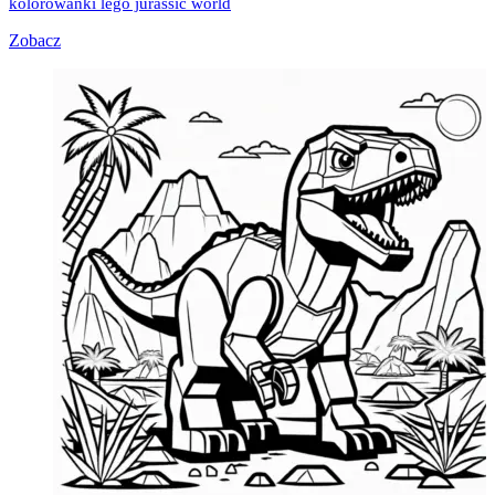
kolorowanki lego jurassic world
Zobacz