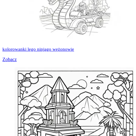
kolorowanki lego ninjago wężonowie
Zobacz