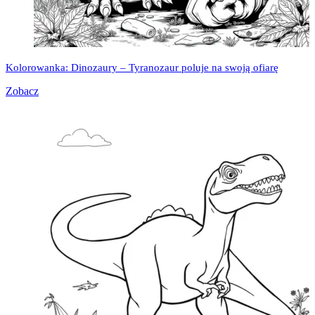
Kolorowanka: Dinozaury – Tyranozaur poluje na swoją ofiarę
Zobacz