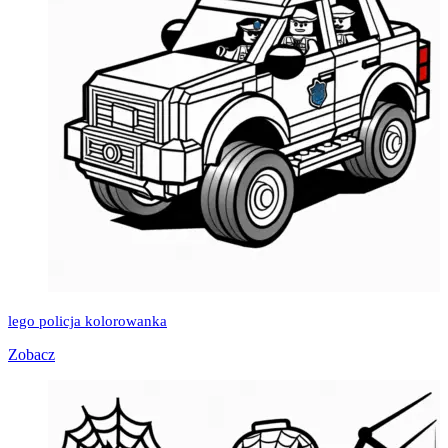
lego policja kolorowanka
Zobacz