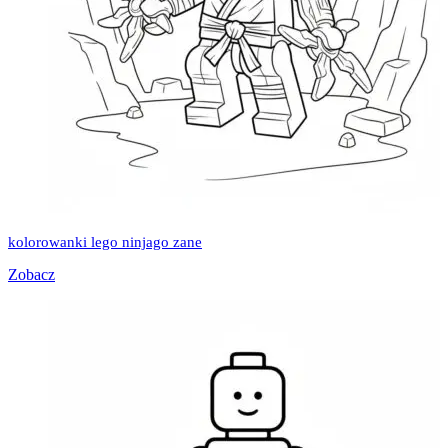
kolorowanki lego ninjago zane
Zobacz