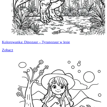
Kolorowanka: Dinozaur – Tyranozaur w lesie
Zobacz