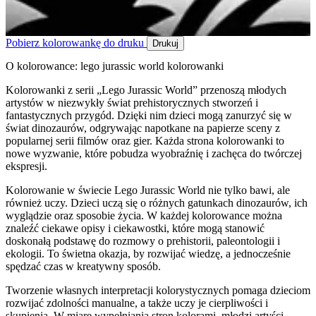
Pobierz kolorowankę do druku
Drukuj
O kolorowance: lego jurassic world kolorowanki
Kolorowanki z serii „Lego Jurassic World” przenoszą młodych
artystów w niezwykły świat prehistorycznych stworzeń i
fantastycznych przygód. Dzięki nim dzieci mogą zanurzyć się w
świat dinozaurów, odgrywając napotkane na papierze sceny z
popularnej serii filmów oraz gier. Każda strona kolorowanki to
nowe wyzwanie, które pobudza wyobraźnię i zachęca do twórczej
ekspresji.
Kolorowanie w świecie Lego Jurassic World nie tylko bawi, ale
również uczy. Dzieci uczą się o różnych gatunkach dinozaurów, ich
wyglądzie oraz sposobie życia. W każdej kolorowance można
znaleźć ciekawe opisy i ciekawostki, które mogą stanowić
doskonałą podstawę do rozmowy o prehistorii, paleontologii i
ekologii. To świetna okazja, by rozwijać wiedzę, a jednocześnie
spędzać czas w kreatywny sposób.
Tworzenie własnych interpretacji kolorystycznych pomaga dzieciom
rozwijać zdolności manualne, a także uczy je cierpliwości i
skupienia. W miarę wypełniania stron kolorami, młodzi artyści