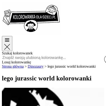
Wielkanoc
Wielkanoc
TOP kategorie
TOP kategorie
Dla chłopców
Dla chłopców
Dla dziewczynek
Dla dziewczynek
Edukacja
Edukacja
Bajki i filmy
Bajki i filmy
Gry
Gry
Szukaj kolorowanek
Polski
Losuj kolorowankę
Strona główna
>
Dinozaury
>
lego jurassic world kolorowanki
POLSKI
ENGLISH
lego jurassic world kolorowanki
FRANÇAIS
MALAGASY
TIẾNG
VIỆT