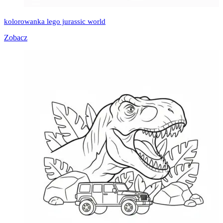
kolorowanka lego jurassic world
Zobacz