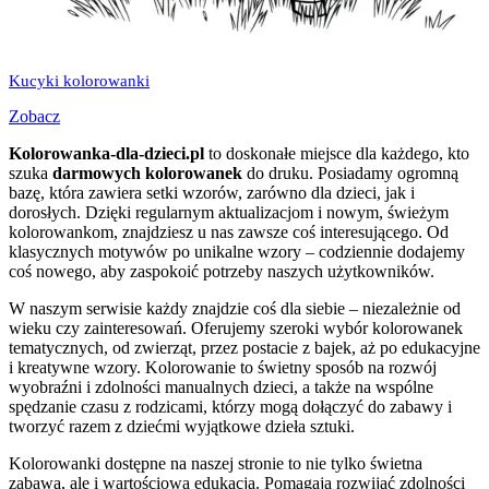
Kucyki kolorowanki
Zobacz
Kolorowanka-dla-dzieci.pl
to doskonałe miejsce dla każdego, kto
szuka
darmowych kolorowanek
do druku. Posiadamy ogromną
bazę, która zawiera setki wzorów, zarówno dla dzieci, jak i
dorosłych. Dzięki regularnym aktualizacjom i nowym, świeżym
kolorowankom, znajdziesz u nas zawsze coś interesującego. Od
klasycznych motywów po unikalne wzory – codziennie dodajemy
coś nowego, aby zaspokoić potrzeby naszych użytkowników.
W naszym serwisie każdy znajdzie coś dla siebie – niezależnie od
wieku czy zainteresowań. Oferujemy szeroki wybór kolorowanek
tematycznych, od zwierząt, przez postacie z bajek, aż po edukacyjne
i kreatywne wzory. Kolorowanie to świetny sposób na rozwój
wyobraźni i zdolności manualnych dzieci, a także na wspólne
spędzanie czasu z rodzicami, którzy mogą dołączyć do zabawy i
tworzyć razem z dziećmi wyjątkowe dzieła sztuki.
Kolorowanki dostępne na naszej stronie to nie tylko świetna
zabawa, ale i wartościowa edukacja. Pomagają rozwijać zdolności