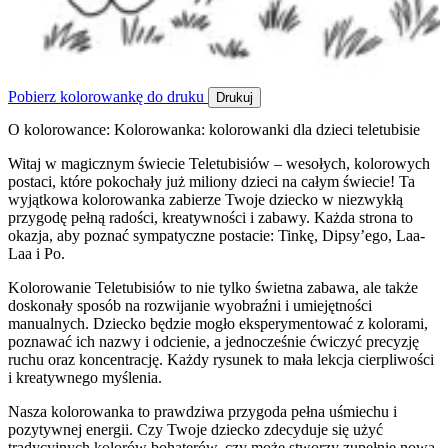
Pobierz kolorowankę do druku
Drukuj
O kolorowance: Kolorowanka: kolorowanki dla dzieci teletubisie
Witaj w magicznym świecie Teletubisiów – wesołych, kolorowych
postaci, które pokochały już miliony dzieci na całym świecie! Ta
wyjątkowa kolorowanka zabierze Twoje dziecko w niezwykłą
przygodę pełną radości, kreatywności i zabawy. Każda strona to
okazja, aby poznać sympatyczne postacie: Tinkę, Dipsy’ego, Laa-
Laa i Po.
Kolorowanie Teletubisiów to nie tylko świetna zabawa, ale także
doskonały sposób na rozwijanie wyobraźni i umiejętności
manualnych. Dziecko będzie mogło eksperymentować z kolorami,
poznawać ich nazwy i odcienie, a jednocześnie ćwiczyć precyzję
ruchu oraz koncentrację. Każdy rysunek to mała lekcja cierpliwości
i kreatywnego myślenia.
Nasza kolorowanka to prawdziwa przygoda pełna uśmiechu i
pozytywnej energii. Czy Twoje dziecko zdecyduje się użyć
tradycyjnych kolorów bohaterów, czy może stworzy zupełnie nową,