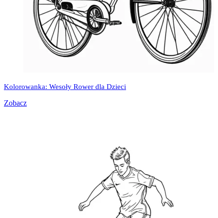
Kolorowanka: Wesoły Rower dla Dzieci
Zobacz