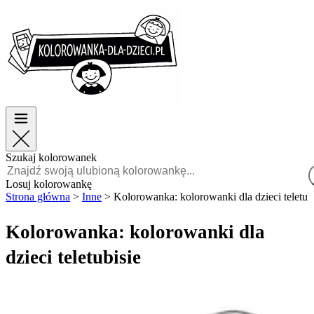
Wielkanoc
Wielkanoc
TOP kategorie
TOP kategorie
Dla chłopców
Dla chłopców
Dla dziewczynek
Dla dziewczynek
Edukacja
Edukacja
Bajki i filmy
Bajki i filmy
Gry
Gry
Szukaj kolorowanek
Polski
Losuj kolorowankę
Strona główna
>
Inne
>
Kolorowanka: kolorowanki dla dzieci teletub
POLSKI
ENGLISH
Kolorowanka: kolorowanki dla
FRANÇAIS
dzieci teletubisie
MALAGASY
TIẾNG
VIỆT