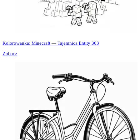
Kolorowanka: Minecraft — Tajemnica Entity 303
Zobacz