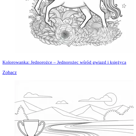
Kolorowanka: Jednorożce – Jednorożec wśród gwiazd i księżyca
Zobacz