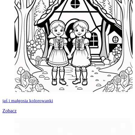
jaś i małgosia kolorowanki
Zobacz