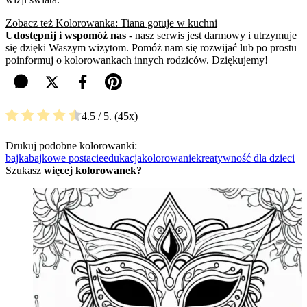
Zobacz też Kolorowanka: Tiana gotuje w kuchni
Udostępnij i wspomóż nas
- nasz serwis jest darmowy i utrzymuje
się dzięki Waszym wizytom. Pomóż nam się rozwijać lub po prostu
poinformuj o kolorowankach innych rodziców. Dziękujemy!
4.5
/ 5.
45
Drukuj podobne kolorowanki:
bajka
bajkowe postacie
edukacja
kolorowanie
kreatywność dla dzieci
Szukasz
więcej kolorowanek?