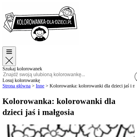
Wielkanoc
Wielkanoc
TOP kategorie
TOP kategorie
Dla chłopców
Dla chłopców
Dla dziewczynek
Dla dziewczynek
Edukacja
Edukacja
Bajki i filmy
Bajki i filmy
Gry
Gry
Szukaj kolorowanek
Polski
Losuj kolorowankę
Strona główna
>
Inne
>
Kolorowanka: kolorowanki dla dzieci jaś i m
POLSKI
ENGLISH
Kolorowanka: kolorowanki dla
FRANÇAIS
dzieci jaś i małgosia
MALAGASY
TIẾNG
VIỆT