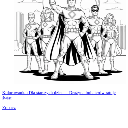
Kolorowanka: Dla starszych dzieci – Drużyna bohaterów ratuje
świat
Zobacz