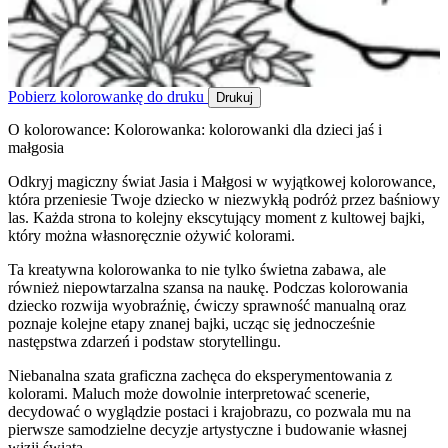
Pobierz kolorowankę do druku
Drukuj
O kolorowance: Kolorowanka: kolorowanki dla dzieci jaś i
małgosia
Odkryj magiczny świat Jasia i Małgosi w wyjątkowej kolorowance,
która przeniesie Twoje dziecko w niezwykłą podróż przez baśniowy
las. Każda strona to kolejny ekscytujący moment z kultowej bajki,
który można własnoręcznie ożywić kolorami.
Ta kreatywna kolorowanka to nie tylko świetna zabawa, ale
również niepowtarzalna szansa na naukę. Podczas kolorowania
dziecko rozwija wyobraźnię, ćwiczy sprawność manualną oraz
poznaje kolejne etapy znanej bajki, ucząc się jednocześnie
następstwa zdarzeń i podstaw storytellingu.
Niebanalna szata graficzna zachęca do eksperymentowania z
kolorami. Maluch może dowolnie interpretować scenerie,
decydować o wyglądzie postaci i krajobrazu, co pozwala mu na
pierwsze samodzielne decyzje artystyczne i budowanie własnej
wizji świata.