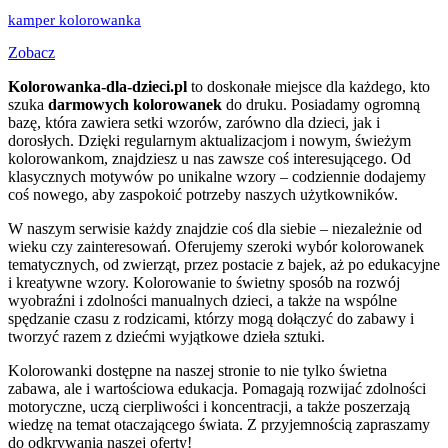
kamper kolorowanka
Zobacz
Kolorowanka-dla-dzieci.pl
to doskonałe miejsce dla każdego, kto
szuka
darmowych kolorowanek
do druku. Posiadamy ogromną
bazę, która zawiera setki wzorów, zarówno dla dzieci, jak i
dorosłych. Dzięki regularnym aktualizacjom i nowym, świeżym
kolorowankom, znajdziesz u nas zawsze coś interesującego. Od
klasycznych motywów po unikalne wzory – codziennie dodajemy
coś nowego, aby zaspokoić potrzeby naszych użytkowników.
W naszym serwisie każdy znajdzie coś dla siebie – niezależnie od
wieku czy zainteresowań. Oferujemy szeroki wybór kolorowanek
tematycznych, od zwierząt, przez postacie z bajek, aż po edukacyjne
i kreatywne wzory. Kolorowanie to świetny sposób na rozwój
wyobraźni i zdolności manualnych dzieci, a także na wspólne
spędzanie czasu z rodzicami, którzy mogą dołączyć do zabawy i
tworzyć razem z dziećmi wyjątkowe dzieła sztuki.
Kolorowanki dostępne na naszej stronie to nie tylko świetna
zabawa, ale i wartościowa edukacja. Pomagają rozwijać zdolności
motoryczne, uczą cierpliwości i koncentracji, a także poszerzają
wiedzę na temat otaczającego świata. Z przyjemnością zapraszamy
do odkrywania naszej oferty!