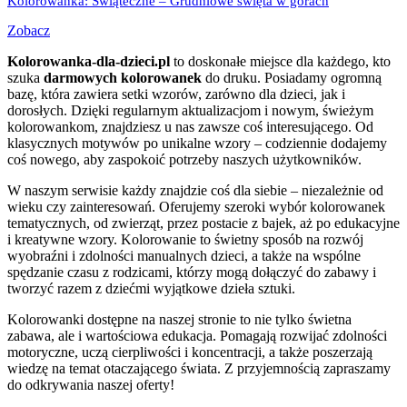
Kolorowanka: Świąteczne – Grudniowe święta w górach
Zobacz
Kolorowanka-dla-dzieci.pl
to doskonałe miejsce dla każdego, kto
szuka
darmowych kolorowanek
do druku. Posiadamy ogromną
bazę, która zawiera setki wzorów, zarówno dla dzieci, jak i
dorosłych. Dzięki regularnym aktualizacjom i nowym, świeżym
kolorowankom, znajdziesz u nas zawsze coś interesującego. Od
klasycznych motywów po unikalne wzory – codziennie dodajemy
coś nowego, aby zaspokoić potrzeby naszych użytkowników.
W naszym serwisie każdy znajdzie coś dla siebie – niezależnie od
wieku czy zainteresowań. Oferujemy szeroki wybór kolorowanek
tematycznych, od zwierząt, przez postacie z bajek, aż po edukacyjne
i kreatywne wzory. Kolorowanie to świetny sposób na rozwój
wyobraźni i zdolności manualnych dzieci, a także na wspólne
spędzanie czasu z rodzicami, którzy mogą dołączyć do zabawy i
tworzyć razem z dziećmi wyjątkowe dzieła sztuki.
Kolorowanki dostępne na naszej stronie to nie tylko świetna
zabawa, ale i wartościowa edukacja. Pomagają rozwijać zdolności
motoryczne, uczą cierpliwości i koncentracji, a także poszerzają
wiedzę na temat otaczającego świata. Z przyjemnością zapraszamy
do odkrywania naszej oferty!