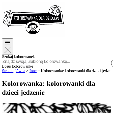
Wielkanoc
Wielkanoc
TOP kategorie
TOP kategorie
Dla chłopców
Dla chłopców
Dla dziewczynek
Dla dziewczynek
Edukacja
Edukacja
Bajki i filmy
Bajki i filmy
Gry
Gry
Szukaj kolorowanek
Polski
Losuj kolorowankę
Strona główna
>
Inne
>
Kolorowanka: kolorowanki dla dzieci jedzen
POLSKI
ENGLISH
Kolorowanka: kolorowanki dla
FRANÇAIS
dzieci jedzenie
MALAGASY
TIẾNG
VIỆT