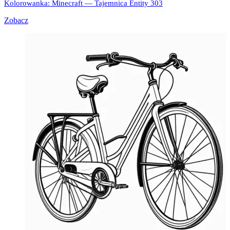
Kolorowanka: Minecraft — Tajemnica Entity 303
Zobacz