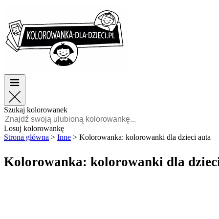
Wielkanoc
Wielkanoc
TOP kategorie
TOP kategorie
Dla chłopców
Dla chłopców
Dla dziewczynek
Dla dziewczynek
Edukacja
Edukacja
Bajki i filmy
Bajki i filmy
Gry
Gry
Szukaj kolorowanek
Polski
Losuj kolorowankę
Strona główna
>
Inne
>
Kolorowanka: kolorowanki dla dzieci auta
POLSKI
ENGLISH
Kolorowanka: kolorowanki dla dziec
FRANÇAIS
MALAGASY
TIẾNG
VIỆT