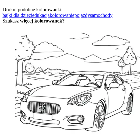
Drukuj podobne kolorowanki:
bajki dla dzieci
edukacja
kolorowanie
pojazdy
samochody
Szukasz
więcej kolorowanek?