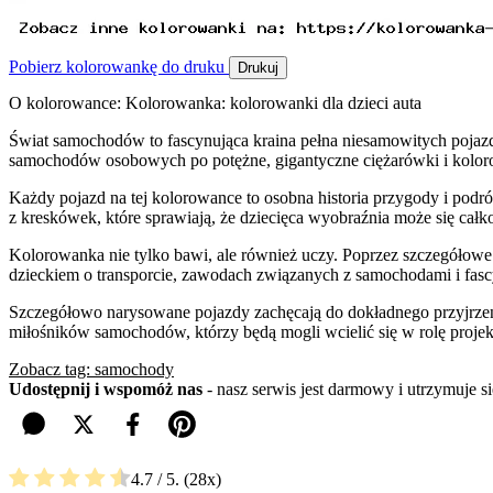
Pobierz kolorowankę do druku
Drukuj
O kolorowance: Kolorowanka: kolorowanki dla dzieci auta
Świat samochodów to fascynująca kraina pełna niesamowitych pojazd
samochodów osobowych po potężne, gigantyczne ciężarówki i kolo
Każdy pojazd na tej kolorowance to osobna historia przygody i podr
z kreskówek, które sprawiają, że dziecięca wyobraźnia może się całk
Kolorowanka nie tylko bawi, ale również uczy. Poprzez szczegółowe 
dzieckiem o transporcie, zawodach związanych z samochodami i fasc
Szczegółowo narysowane pojazdy zachęcają do dokładnego przyjrzenia
miłośników samochodów, którzy będą mogli wcielić się w rolę proj
Zobacz tag: samochody
Udostępnij i wspomóż nas
- nasz serwis jest darmowy i utrzymuje 
4.7
/ 5.
28