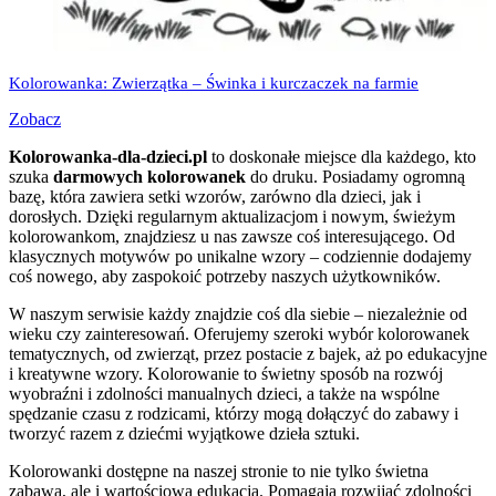
Kolorowanka: Zwierzątka – Świnka i kurczaczek na farmie
Zobacz
Kolorowanka-dla-dzieci.pl
to doskonałe miejsce dla każdego, kto
szuka
darmowych kolorowanek
do druku. Posiadamy ogromną
bazę, która zawiera setki wzorów, zarówno dla dzieci, jak i
dorosłych. Dzięki regularnym aktualizacjom i nowym, świeżym
kolorowankom, znajdziesz u nas zawsze coś interesującego. Od
klasycznych motywów po unikalne wzory – codziennie dodajemy
coś nowego, aby zaspokoić potrzeby naszych użytkowników.
W naszym serwisie każdy znajdzie coś dla siebie – niezależnie od
wieku czy zainteresowań. Oferujemy szeroki wybór kolorowanek
tematycznych, od zwierząt, przez postacie z bajek, aż po edukacyjne
i kreatywne wzory. Kolorowanie to świetny sposób na rozwój
wyobraźni i zdolności manualnych dzieci, a także na wspólne
spędzanie czasu z rodzicami, którzy mogą dołączyć do zabawy i
tworzyć razem z dziećmi wyjątkowe dzieła sztuki.
Kolorowanki dostępne na naszej stronie to nie tylko świetna
zabawa, ale i wartościowa edukacja. Pomagają rozwijać zdolności