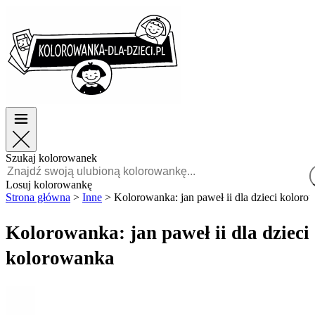
Wielkanoc
Wielkanoc
TOP kategorie
TOP kategorie
Dla chłopców
Dla chłopców
Dla dziewczynek
Dla dziewczynek
Edukacja
Edukacja
Bajki i filmy
Bajki i filmy
Gry
Gry
Szukaj kolorowanek
Polski
Losuj kolorowankę
Strona główna
>
Inne
>
Kolorowanka: jan paweł ii dla dzieci koloro
POLSKI
ENGLISH
Kolorowanka: jan paweł ii dla dzieci
FRANÇAIS
kolorowanka
MALAGASY
TIẾNG
VIỆT