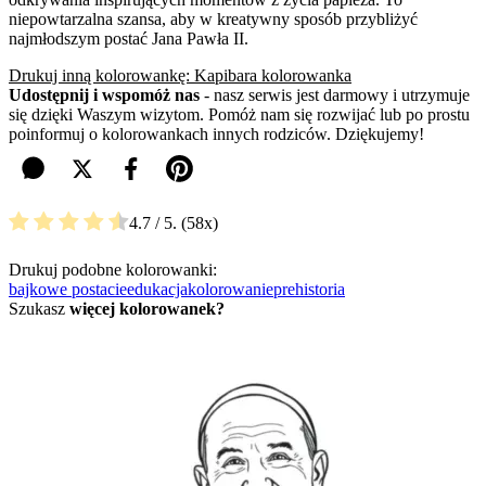
niepowtarzalna szansa, aby w kreatywny sposób przybliżyć
najmłodszym postać Jana Pawła II.
Drukuj inną kolorowankę: Kapibara kolorowanka
Udostępnij i wspomóż nas
- nasz serwis jest darmowy i utrzymuje
się dzięki Waszym wizytom. Pomóż nam się rozwijać lub po prostu
poinformuj o kolorowankach innych rodziców. Dziękujemy!
4.7
/ 5.
58
Drukuj podobne kolorowanki:
bajkowe postacie
edukacja
kolorowanie
prehistoria
Szukasz
więcej kolorowanek?