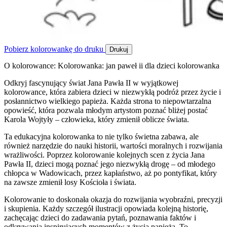
Pobierz kolorowankę do druku
Drukuj
O kolorowance: Kolorowanka: jan paweł ii dla dzieci kolorowanka
Odkryj fascynujący świat Jana Pawła II w wyjątkowej
kolorowance, która zabiera dzieci w niezwykłą podróż przez życie i
posłannictwo wielkiego papieża. Każda strona to niepowtarzalna
opowieść, która pozwala młodym artystom poznać bliżej postać
Karola Wojtyły – człowieka, który zmienił oblicze świata.
Ta edukacyjna kolorowanka to nie tylko świetna zabawa, ale
również narzędzie do nauki historii, wartości moralnych i rozwijania
wrażliwości. Poprzez kolorowanie kolejnych scen z życia Jana
Pawła II, dzieci mogą poznać jego niezwykłą drogę – od młodego
chłopca w Wadowicach, przez kapłaństwo, aż po pontyfikat, który
na zawsze zmienił losy Kościoła i świata.
Kolorowanie to doskonała okazja do rozwijania wyobraźni, precyzji
i skupienia. Każdy szczegół ilustracji opowiada kolejną historię,
zachęcając dzieci do zadawania pytań, poznawania faktów i
odkrywania inspirujących momentów z życia papieża. To