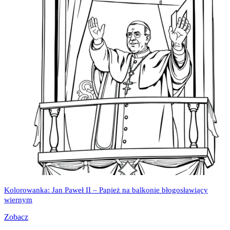
Kolorowanka: Jan Paweł II – Papież na balkonie błogosławiący
wiernym
Zobacz