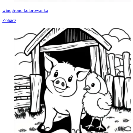
winogrono kolorowanka
Zobacz