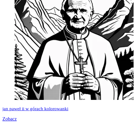
jan paweł ii w górach kolorowanki
Zobacz