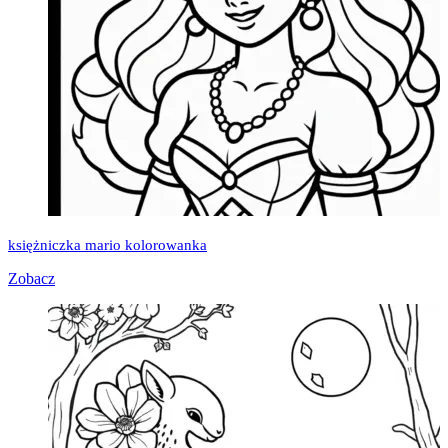
księżniczka mario kolorowanka
Zobacz