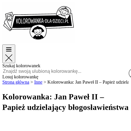
Wielkanoc
Wielkanoc
TOP kategorie
TOP kategorie
Dla chłopców
Dla chłopców
Dla dziewczynek
Dla dziewczynek
Edukacja
Edukacja
Bajki i filmy
Bajki i filmy
Gry
Gry
Szukaj kolorowanek
Polski
Losuj kolorowankę
Strona główna
>
Inne
>
Kolorowanka: Jan Paweł II – Papież udziela
POLSKI
ENGLISH
Kolorowanka: Jan Paweł II –
FRANÇAIS
Papież udzielający błogosławieństwa
MALAGASY
TIẾNG
VIỆT