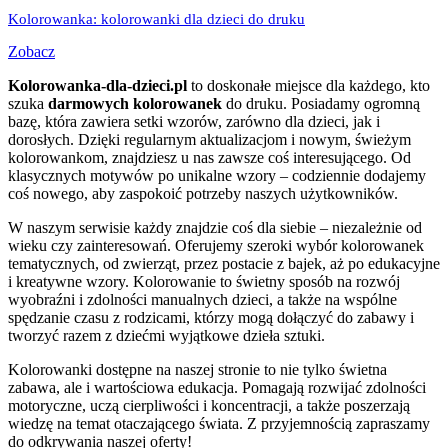
Kolorowanka: kolorowanki dla dzieci do druku
Zobacz
Kolorowanka-dla-dzieci.pl
to doskonałe miejsce dla każdego, kto
szuka
darmowych kolorowanek
do druku. Posiadamy ogromną
bazę, która zawiera setki wzorów, zarówno dla dzieci, jak i
dorosłych. Dzięki regularnym aktualizacjom i nowym, świeżym
kolorowankom, znajdziesz u nas zawsze coś interesującego. Od
klasycznych motywów po unikalne wzory – codziennie dodajemy
coś nowego, aby zaspokoić potrzeby naszych użytkowników.
W naszym serwisie każdy znajdzie coś dla siebie – niezależnie od
wieku czy zainteresowań. Oferujemy szeroki wybór kolorowanek
tematycznych, od zwierząt, przez postacie z bajek, aż po edukacyjne
i kreatywne wzory. Kolorowanie to świetny sposób na rozwój
wyobraźni i zdolności manualnych dzieci, a także na wspólne
spędzanie czasu z rodzicami, którzy mogą dołączyć do zabawy i
tworzyć razem z dziećmi wyjątkowe dzieła sztuki.
Kolorowanki dostępne na naszej stronie to nie tylko świetna
zabawa, ale i wartościowa edukacja. Pomagają rozwijać zdolności
motoryczne, uczą cierpliwości i koncentracji, a także poszerzają
wiedzę na temat otaczającego świata. Z przyjemnością zapraszamy
do odkrywania naszej oferty!