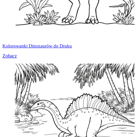
Kolorowanki Dinozaurów do Druku
Zobacz