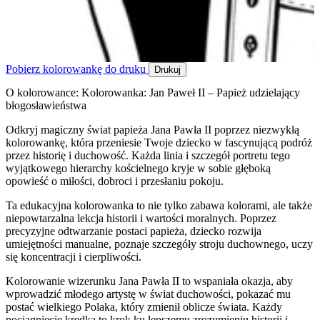
Pobierz kolorowankę do druku
Drukuj
O kolorowance: Kolorowanka: Jan Paweł II – Papież udzielający
błogosławieństwa
Odkryj magiczny świat papieża Jana Pawła II poprzez niezwykłą
kolorowankę, która przeniesie Twoje dziecko w fascynującą podróż
przez historię i duchowość. Każda linia i szczegół portretu tego
wyjątkowego hierarchy kościelnego kryje w sobie głęboką
opowieść o miłości, dobroci i przesłaniu pokoju.
Ta edukacyjna kolorowanka to nie tylko zabawa kolorami, ale także
niepowtarzalna lekcja historii i wartości moralnych. Poprzez
precyzyjne odtwarzanie postaci papieża, dziecko rozwija
umiejętności manualne, poznaje szczegóły stroju duchownego, uczy
się koncentracji i cierpliwości.
Kolorowanie wizerunku Jana Pawła II to wspaniała okazja, aby
wprowadzić młodego artystę w świat duchowości, pokazać mu
postać wielkiego Polaka, który zmienił oblicze świata. Każdy
pociągnięcie kredką to krok ku lepszemu zrozumieniu historii i