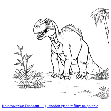
Kolorowanka: Dinozaur – Iguanodon zjada rośliny na polanie