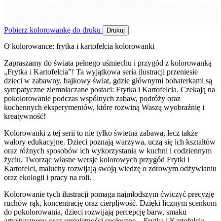
Pobierz kolorowankę do druku
Drukuj
O kolorowance: frytka i kartofelcia kolorowanki
Zapraszamy do świata pełnego uśmiechu i przygód z kolorowanką
„Frytka i Kartofelcia”! Ta wyjątkowa seria ilustracji przeniesie
dzieci w zabawny, bajkowy świat, gdzie głównymi bohaterkami są
sympatyczne ziemniaczane postaci: Frytka i Kartofelcia. Czekają na
pokolorowanie podczas wspólnych zabaw, podróży oraz
kuchennych eksperymentów, które rozwiną Waszą wyobraźnię i
kreatywność!
Kolorowanki z tej serii to nie tylko świetna zabawa, lecz także
walory edukacyjne. Dzieci poznają warzywa, uczą się ich kształtów
oraz różnych sposobów ich wykorzystania w kuchni i codziennym
życiu. Tworząc własne wersje kolorowych przygód Frytki i
Kartofelci, maluchy rozwijają swoją wiedzę o zdrowym odżywianiu
oraz ekologii i pracy na roli.
Kolorowanie tych ilustracji pomaga najmłodszym ćwiczyć precyzję
ruchów rąk, koncentrację oraz cierpliwość. Dzięki licznym scenkom
do pokolorowania, dzieci rozwijają percepcję barw, smaku
artystycznego oraz umiejętności społeczne – Frytka i Kartofelcia