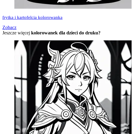
frytka i kartofelcia kolorowanka
Zobacz
Jeszcze więcej
kolorowanek dla dzieci do druku?