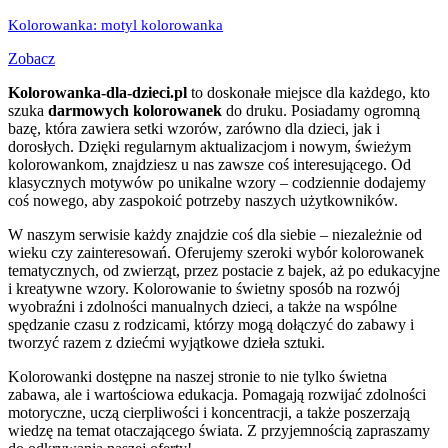
Kolorowanka: motyl kolorowanka
Zobacz
Kolorowanka-dla-dzieci.pl
to doskonałe miejsce dla każdego, kto
szuka
darmowych kolorowanek
do druku. Posiadamy ogromną
bazę, która zawiera setki wzorów, zarówno dla dzieci, jak i
dorosłych. Dzięki regularnym aktualizacjom i nowym, świeżym
kolorowankom, znajdziesz u nas zawsze coś interesującego. Od
klasycznych motywów po unikalne wzory – codziennie dodajemy
coś nowego, aby zaspokoić potrzeby naszych użytkowników.
W naszym serwisie każdy znajdzie coś dla siebie – niezależnie od
wieku czy zainteresowań. Oferujemy szeroki wybór kolorowanek
tematycznych, od zwierząt, przez postacie z bajek, aż po edukacyjne
i kreatywne wzory. Kolorowanie to świetny sposób na rozwój
wyobraźni i zdolności manualnych dzieci, a także na wspólne
spędzanie czasu z rodzicami, którzy mogą dołączyć do zabawy i
tworzyć razem z dziećmi wyjątkowe dzieła sztuki.
Kolorowanki dostępne na naszej stronie to nie tylko świetna
zabawa, ale i wartościowa edukacja. Pomagają rozwijać zdolności
motoryczne, uczą cierpliwości i koncentracji, a także poszerzają
wiedzę na temat otaczającego świata. Z przyjemnością zapraszamy