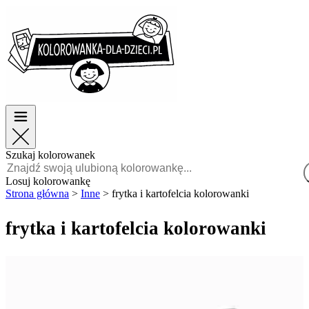
Wielkanoc
Wielkanoc
TOP kategorie
TOP kategorie
Dla chłopców
Dla chłopców
Dla dziewczynek
Dla dziewczynek
Edukacja
Edukacja
Bajki i filmy
Bajki i filmy
Gry
Gry
Szukaj kolorowanek
Polski
Losuj kolorowankę
Strona główna
>
Inne
>
frytka i kartofelcia kolorowanki
POLSKI
ENGLISH
frytka i kartofelcia kolorowanki
FRANÇAIS
MALAGASY
TIẾNG
VIỆT