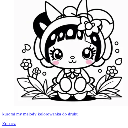
kuromi my melody kolorowanka do druku
Zobacz