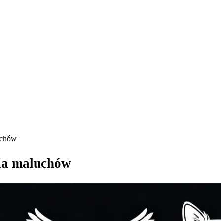
uchów
la maluchów