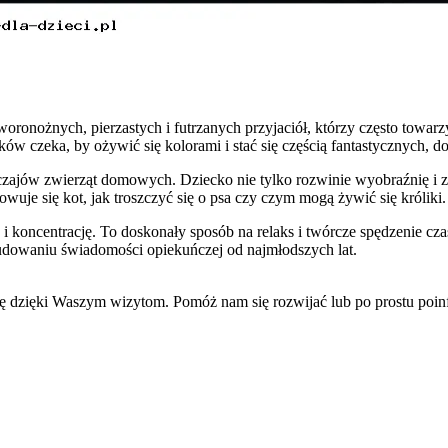
nożnych, pierzastych i futrzanych przyjaciół, którzy często towarzys
ków czeka, by ożywić się kolorami i stać się częścią fantastycznych,
zajów zwierząt domowych. Dziecko nie tylko rozwinie wyobraźnię i zd
wuje się kot, jak troszczyć się o psa czy czym mogą żywić się króliki.
i koncentrację. To doskonały sposób na relaks i twórcze spędzenie c
budowaniu świadomości opiekuńczej od najmłodszych lat.
się dzięki Waszym wizytom. Pomóż nam się rozwijać lub po prostu po