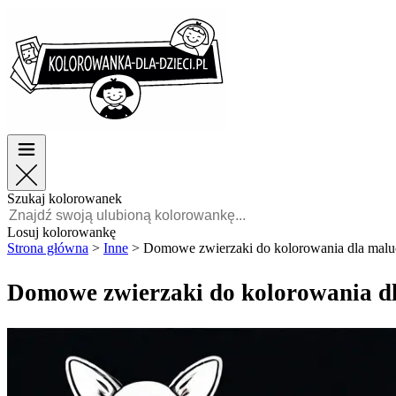
Wielkanoc
Wielkanoc
TOP kategorie
TOP kategorie
Dla chłopców
Dla chłopców
Dla dziewczynek
Dla dziewczynek
Edukacja
Edukacja
Bajki i filmy
Bajki i filmy
Gry
Gry
Szukaj kolorowanek
Polski
Losuj kolorowankę
Strona główna
>
Inne
>
Domowe zwierzaki do kolorowania dla mal
POLSKI
ENGLISH
Domowe zwierzaki do kolorowania d
FRANÇAIS
MALAGASY
TIẾNG
VIỆT