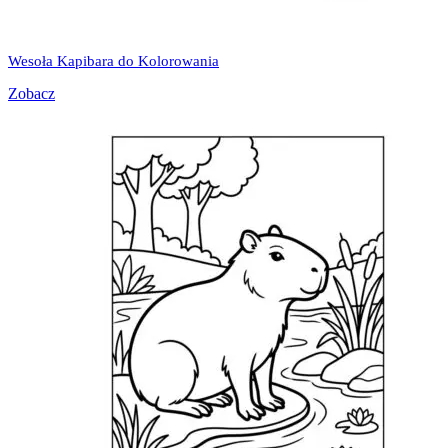
Wesoła Kapibara do Kolorowania
Zobacz