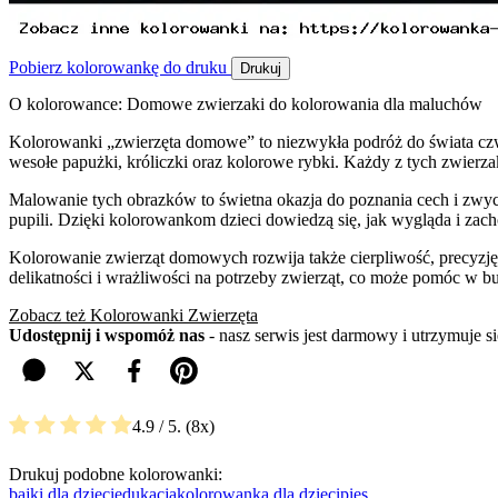
Pobierz kolorowankę do druku
Drukuj
O kolorowance: Domowe zwierzaki do kolorowania dla maluchów
Kolorowanki „zwierzęta domowe” to niezwykła podróż do świata czworo
wesołe papużki, króliczki oraz kolorowe rybki. Każdy z tych zwierza
Malowanie tych obrazków to świetna okazja do poznania cech i zwyc
pupili. Dzięki kolorowankom dzieci dowiedzą się, jak wygląda i zacho
Kolorowanie zwierząt domowych rozwija także cierpliwość, precyzję 
delikatności i wrażliwości na potrzeby zwierząt, co może pomóc w 
Zobacz też Kolorowanki Zwierzęta
Udostępnij i wspomóż nas
- nasz serwis jest darmowy i utrzymuje 
4.9
/ 5.
8
Drukuj podobne kolorowanki:
bajki dla dzieci
edukacja
kolorowanka dla dzieci
pies