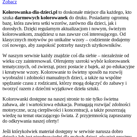
Zobacz
Kolorowanka-dla-dzieci.pl
to doskonałe miejsce dla każdego, kto
szuka
darmowych kolorowanek
do druku. Posiadamy ogromną
bazę, która zawiera setki wzorów, zarówno dla dzieci, jak i
dorosłych. Dzięki regularnym aktualizacjom i nowym, świeżym
kolorowankom, znajdziesz u nas zawsze coś interesującego. Od
klasycznych motywów po unikalne wzory – codziennie dodajemy
coś nowego, aby zaspokoić potrzeby naszych użytkowników.
W naszym serwisie każdy znajdzie coś dla siebie – niezależnie od
wieku czy zainteresowań. Oferujemy szeroki wybór kolorowanek
tematycznych, od zwierząt, przez postacie z bajek, aż po edukacyjne
i kreatywne wzory. Kolorowanie to świetny sposób na rozwój
wyobraźni i zdolności manualnych dzieci, a także na wspólne
spędzanie czasu z rodzicami, którzy mogą dołączyć do zabawy i
tworzyć razem z dziećmi wyjątkowe dzieła sztuki.
Kolorowanki dostępne na naszej stronie to nie tylko świetna
zabawa, ale i wartościowa edukacja. Pomagają rozwijać zdolności
motoryczne, uczą cierpliwości i koncentracji, a także poszerzają
wiedzę na temat otaczającego świata. Z przyjemnością zapraszamy
do odkrywania naszej oferty!
Jeśli którykolwiek materiał dostępny w serwisie narusza dobro
dziecka lub jest nieodpowiedni dla małych dzieci, również prosimy