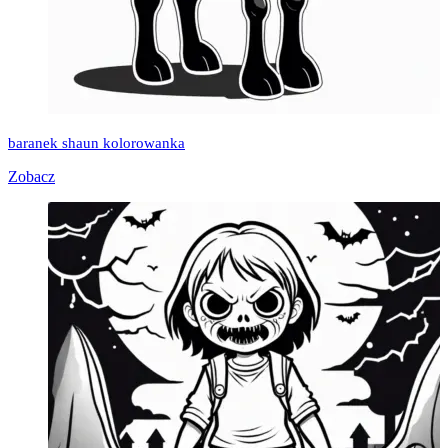
baranek shaun kolorowanka
Zobacz