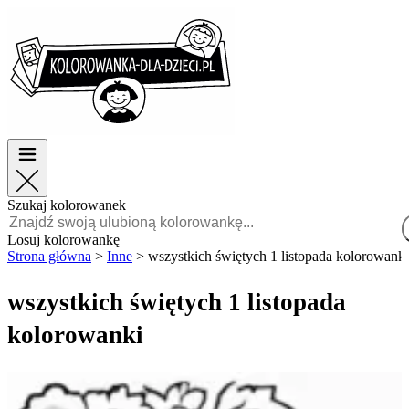
Wielkanoc
Wielkanoc
TOP kategorie
TOP kategorie
Dla chłopców
Dla chłopców
Dla dziewczynek
Dla dziewczynek
Edukacja
Edukacja
Bajki i filmy
Bajki i filmy
Gry
Gry
Szukaj kolorowanek
Polski
Losuj kolorowankę
Strona główna
>
Inne
>
wszystkich świętych 1 listopada kolorowanki
POLSKI
ENGLISH
wszystkich świętych 1 listopada
FRANÇAIS
kolorowanki
MALAGASY
TIẾNG
VIỆT