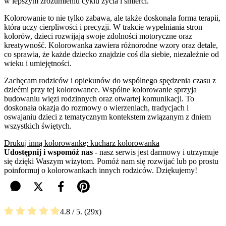
w lepszym zrozumieniu cyklu życia i śmierci.
Kolorowanie to nie tylko zabawa, ale także doskonała forma terapii,
która uczy cierpliwości i precyzji. W trakcie wypełniania stron
kolorów, dzieci rozwijają swoje zdolności motoryczne oraz
kreatywność. Kolorowanka zawiera różnorodne wzory oraz detale,
co sprawia, że każde dziecko znajdzie coś dla siebie, niezależnie od
wieku i umiejętności.
Zachęcam rodziców i opiekunów do wspólnego spędzenia czasu z
dziećmi przy tej kolorowance. Wspólne kolorowanie sprzyja
budowaniu więzi rodzinnych oraz otwartej komunikacji. To
doskonała okazja do rozmowy o wierzeniach, tradycjach i
oswajaniu dzieci z tematycznym kontekstem związanym z dniem
wszystkich świętych.
Drukuj inną kolorowankę: kucharz kolorowanka
Udostępnij i wspomóż nas
- nasz serwis jest darmowy i utrzymuje
się dzięki Waszym wizytom. Pomóż nam się rozwijać lub po prostu
poinformuj o kolorowankach innych rodziców. Dziękujemy!
4.8
/ 5.
29