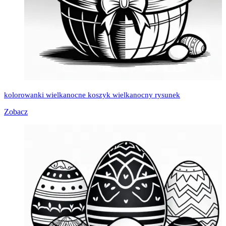
kolorowanki wielkanocne koszyk wielkanocny rysunek
Zobacz