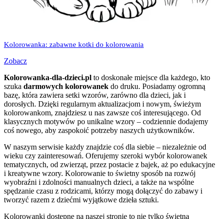
Kolorowanka: zabawne kotki do kolorowania
Zobacz
Kolorowanka-dla-dzieci.pl
to doskonałe miejsce dla każdego, kto
szuka
darmowych kolorowanek
do druku. Posiadamy ogromną
bazę, która zawiera setki wzorów, zarówno dla dzieci, jak i
dorosłych. Dzięki regularnym aktualizacjom i nowym, świeżym
kolorowankom, znajdziesz u nas zawsze coś interesującego. Od
klasycznych motywów po unikalne wzory – codziennie dodajemy
coś nowego, aby zaspokoić potrzeby naszych użytkowników.
W naszym serwisie każdy znajdzie coś dla siebie – niezależnie od
wieku czy zainteresowań. Oferujemy szeroki wybór kolorowanek
tematycznych, od zwierząt, przez postacie z bajek, aż po edukacyjne
i kreatywne wzory. Kolorowanie to świetny sposób na rozwój
wyobraźni i zdolności manualnych dzieci, a także na wspólne
spędzanie czasu z rodzicami, którzy mogą dołączyć do zabawy i
tworzyć razem z dziećmi wyjątkowe dzieła sztuki.
Kolorowanki dostępne na naszej stronie to nie tylko świetna