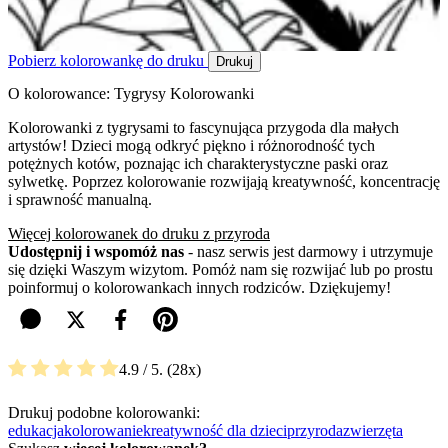
Pobierz kolorowankę do druku
Drukuj
O kolorowance: Tygrysy Kolorowanki
Kolorowanki z tygrysami to fascynująca przygoda dla małych
artystów! Dzieci mogą odkryć piękno i różnorodność tych
potężnych kotów, poznając ich charakterystyczne paski oraz
sylwetkę. Poprzez kolorowanie rozwijają kreatywność, koncentrację
i sprawność manualną.
Więcej kolorowanek do druku z przyroda
Udostępnij i wspomóż nas
- nasz serwis jest darmowy i utrzymuje
się dzięki Waszym wizytom. Pomóż nam się rozwijać lub po prostu
poinformuj o kolorowankach innych rodziców. Dziękujemy!
4.9
/ 5.
28
Drukuj podobne kolorowanki:
edukacja
kolorowanie
kreatywność dla dzieci
przyroda
zwierzęta