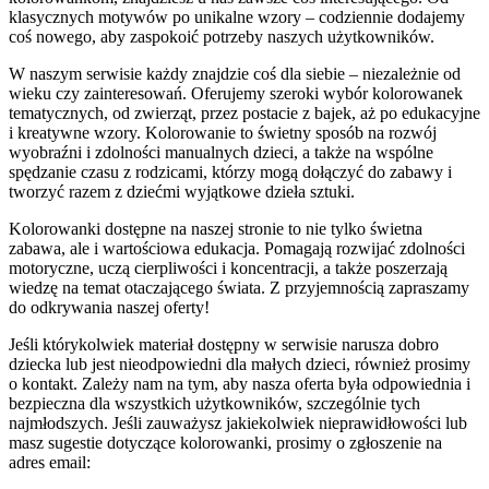
klasycznych motywów po unikalne wzory – codziennie dodajemy
coś nowego, aby zaspokoić potrzeby naszych użytkowników.
W naszym serwisie każdy znajdzie coś dla siebie – niezależnie od
wieku czy zainteresowań. Oferujemy szeroki wybór kolorowanek
tematycznych, od zwierząt, przez postacie z bajek, aż po edukacyjne
i kreatywne wzory. Kolorowanie to świetny sposób na rozwój
wyobraźni i zdolności manualnych dzieci, a także na wspólne
spędzanie czasu z rodzicami, którzy mogą dołączyć do zabawy i
tworzyć razem z dziećmi wyjątkowe dzieła sztuki.
Kolorowanki dostępne na naszej stronie to nie tylko świetna
zabawa, ale i wartościowa edukacja. Pomagają rozwijać zdolności
motoryczne, uczą cierpliwości i koncentracji, a także poszerzają
wiedzę na temat otaczającego świata. Z przyjemnością zapraszamy
do odkrywania naszej oferty!
Jeśli którykolwiek materiał dostępny w serwisie narusza dobro
dziecka lub jest nieodpowiedni dla małych dzieci, również prosimy
o kontakt. Zależy nam na tym, aby nasza oferta była odpowiednia i
bezpieczna dla wszystkich użytkowników, szczególnie tych
najmłodszych. Jeśli zauważysz jakiekolwiek nieprawidłowości lub
masz sugestie dotyczące kolorowanki, prosimy o zgłoszenie na
adres email: