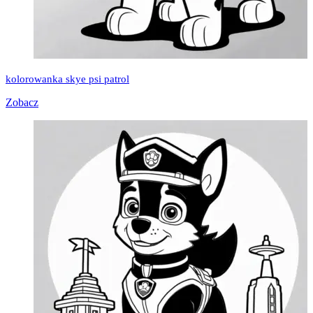
kolorowanka skye psi patrol
Zobacz