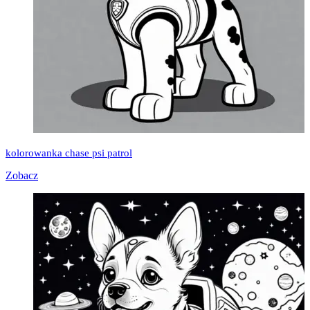
kolorowanka chase psi patrol
Zobacz