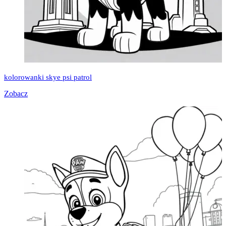
kolorowanki skye psi patrol
Zobacz