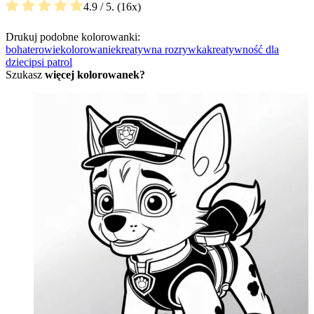
4.9
/ 5.
16
Drukuj podobne kolorowanki:
bohaterowie
kolorowanie
kreatywna rozrywka
kreatywność dla
dzieci
psi patrol
Szukasz
więcej kolorowanek?