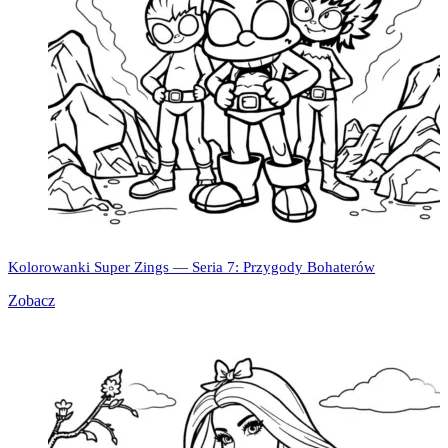
Kolorowanki Super Zings — Seria 7: Przygody Bohaterów
Zobacz