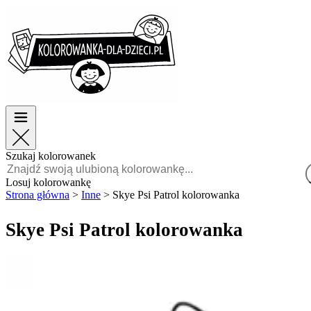
Wielkanoc
Wielkanoc
TOP kategorie
TOP kategorie
Dla chłopców
Dla chłopców
Dla dziewczynek
Dla dziewczynek
Edukacja
Edukacja
Bajki i filmy
Bajki i filmy
Gry
Gry
Szukaj kolorowanek
Polski
Losuj kolorowankę
Strona główna
>
Inne
>
Skye Psi Patrol kolorowanka
POLSKI
ENGLISH
Skye Psi Patrol kolorowanka
FRANÇAIS
MALAGASY
TIẾNG
VIỆT