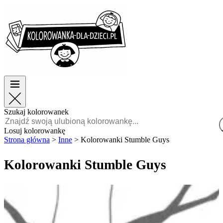
Wielkanoc
Wielkanoc
TOP kategorie
TOP kategorie
Dla chłopców
Dla chłopców
Dla dziewczynek
Dla dziewczynek
Edukacja
Edukacja
Bajki i filmy
Bajki i filmy
Gry
Gry
Szukaj kolorowanek
Polski
Losuj kolorowankę
Strona główna
>
Inne
>
Kolorowanki Stumble Guys
POLSKI
ENGLISH
Kolorowanki Stumble Guys
FRANÇAIS
MALAGASY
TIẾNG
VIỆT