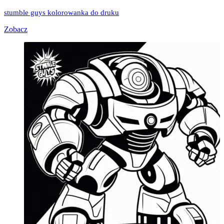
stumble guys kolorowanka do druku
Zobacz