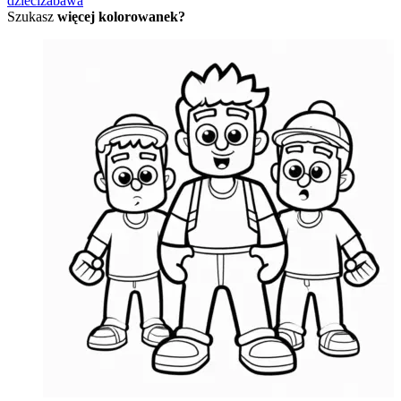
dzieci
zabawa
Szukasz
więcej kolorowanek?