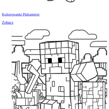
Kolorowanki Pidżamersi
Zobacz