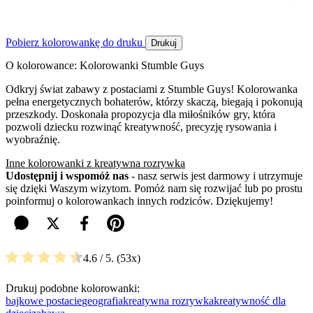
Pobierz kolorowankę do druku
Drukuj
O kolorowance: Kolorowanki Stumble Guys
Odkryj świat zabawy z postaciami z Stumble Guys! Kolorowanka
pełna energetycznych bohaterów, którzy skaczą, biegają i pokonują
przeszkody. Doskonała propozycja dla miłośników gry, która
pozwoli dziecku rozwinąć kreatywność, precyzję rysowania i
wyobraźnię.
Inne kolorowanki z kreatywna rozrywka
Udostępnij i wspomóż nas
- nasz serwis jest darmowy i utrzymuje
się dzięki Waszym wizytom. Pomóż nam się rozwijać lub po prostu
poinformuj o kolorowankach innych rodziców. Dziękujemy!
4.6
/ 5.
53
Drukuj podobne kolorowanki:
bajkowe postacie
geografia
kreatywna rozrywka
kreatywność dla