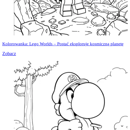
Kolorowanka: Lego Worlds – Postać eksploruje kosmiczną planetę
Zobacz