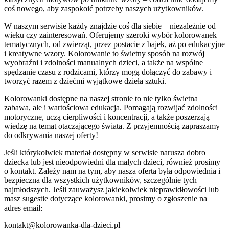
coś nowego, aby zaspokoić potrzeby naszych użytkowników.
W naszym serwisie każdy znajdzie coś dla siebie – niezależnie od
wieku czy zainteresowań. Oferujemy szeroki wybór kolorowanek
tematycznych, od zwierząt, przez postacie z bajek, aż po edukacyjne
i kreatywne wzory. Kolorowanie to świetny sposób na rozwój
wyobraźni i zdolności manualnych dzieci, a także na wspólne
spędzanie czasu z rodzicami, którzy mogą dołączyć do zabawy i
tworzyć razem z dziećmi wyjątkowe dzieła sztuki.
Kolorowanki dostępne na naszej stronie to nie tylko świetna
zabawa, ale i wartościowa edukacja. Pomagają rozwijać zdolności
motoryczne, uczą cierpliwości i koncentracji, a także poszerzają
wiedzę na temat otaczającego świata. Z przyjemnością zapraszamy
do odkrywania naszej oferty!
Jeśli którykolwiek materiał dostępny w serwisie narusza dobro
dziecka lub jest nieodpowiedni dla małych dzieci, również prosimy
o kontakt. Zależy nam na tym, aby nasza oferta była odpowiednia i
bezpieczna dla wszystkich użytkowników, szczególnie tych
najmłodszych. Jeśli zauważysz jakiekolwiek nieprawidłowości lub
masz sugestie dotyczące kolorowanki, prosimy o zgłoszenie na
adres email:
kontakt@kolorowanka-dla-dzieci.pl