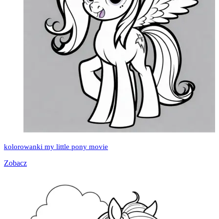
kolorowanki my little pony movie
Zobacz