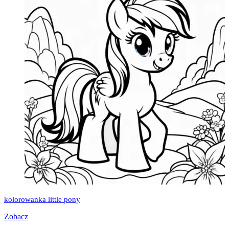
kolorowanka little pony
Zobacz