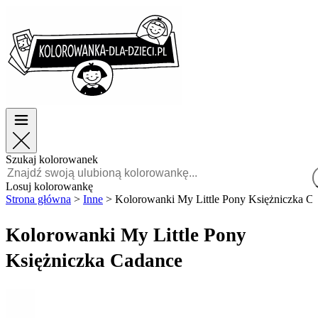
Wielkanoc
Wielkanoc
TOP kategorie
TOP kategorie
Dla chłopców
Dla chłopców
Dla dziewczynek
Dla dziewczynek
Edukacja
Edukacja
Bajki i filmy
Bajki i filmy
Gry
Gry
Szukaj kolorowanek
Polski
Losuj kolorowankę
Strona główna
>
Inne
>
Kolorowanki My Little Pony Księżniczka C
POLSKI
ENGLISH
Kolorowanki My Little Pony
FRANÇAIS
Księżniczka Cadance
MALAGASY
TIẾNG
VIỆT