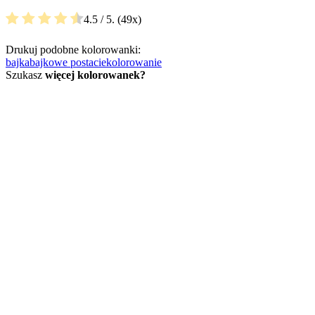
4.5
/ 5.
49
Drukuj podobne kolorowanki:
bajka
bajkowe postacie
kolorowanie
Szukasz
więcej kolorowanek?