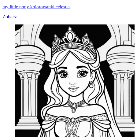
my little pony kolorowanki celestia
Zobacz