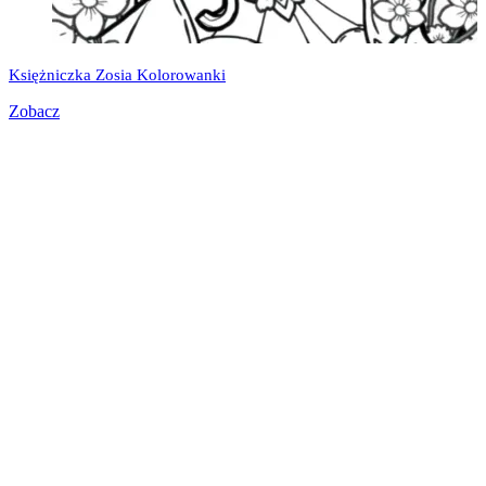
Księżniczka Zosia Kolorowanki
Zobacz