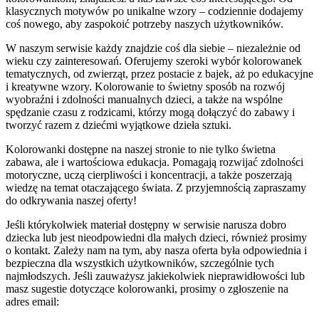
klasycznych motywów po unikalne wzory – codziennie dodajemy
coś nowego, aby zaspokoić potrzeby naszych użytkowników.
W naszym serwisie każdy znajdzie coś dla siebie – niezależnie od
wieku czy zainteresowań. Oferujemy szeroki wybór kolorowanek
tematycznych, od zwierząt, przez postacie z bajek, aż po edukacyjne
i kreatywne wzory. Kolorowanie to świetny sposób na rozwój
wyobraźni i zdolności manualnych dzieci, a także na wspólne
spędzanie czasu z rodzicami, którzy mogą dołączyć do zabawy i
tworzyć razem z dziećmi wyjątkowe dzieła sztuki.
Kolorowanki dostępne na naszej stronie to nie tylko świetna
zabawa, ale i wartościowa edukacja. Pomagają rozwijać zdolności
motoryczne, uczą cierpliwości i koncentracji, a także poszerzają
wiedzę na temat otaczającego świata. Z przyjemnością zapraszamy
do odkrywania naszej oferty!
Jeśli którykolwiek materiał dostępny w serwisie narusza dobro
dziecka lub jest nieodpowiedni dla małych dzieci, również prosimy
o kontakt. Zależy nam na tym, aby nasza oferta była odpowiednia i
bezpieczna dla wszystkich użytkowników, szczególnie tych
najmłodszych. Jeśli zauważysz jakiekolwiek nieprawidłowości lub
masz sugestie dotyczące kolorowanki, prosimy o zgłoszenie na
adres email: