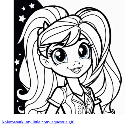
kolorowanki my little pony equestria girl