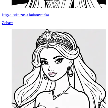
księżniczka zosia kolorowanka
Zobacz