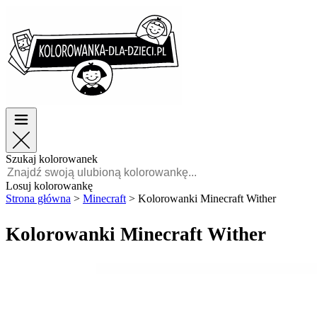
Wielkanoc
Wielkanoc
TOP kategorie
TOP kategorie
Dla chłopców
Dla chłopców
Dla dziewczynek
Dla dziewczynek
Edukacja
Edukacja
Bajki i filmy
Bajki i filmy
Gry
Gry
Szukaj kolorowanek
Polski
Losuj kolorowankę
Strona główna
>
Minecraft
>
Kolorowanki Minecraft Wither
POLSKI
ENGLISH
Kolorowanki Minecraft Wither
FRANÇAIS
MALAGASY
TIẾNG
VIỆT