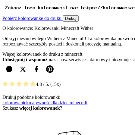
Pobierz kolorowankę do druku
Drukuj
O kolorowance: Kolorowanki Minecraft Wither
Odkryj niesamowitego Withera z Minecraft! Ta kolorownka pozwoli d
rozpoznawać szczegóły postaci i doskonali precyzję manualną.
Więcej kolorowanek do druku z minecraft
Udostępnij i wspomóż nas
- nasz serwis jest darmowy i utrzymuje 
4.8
/ 5.
15
Drukuj podobne kolorowanki:
kolorowanie
kreatywność dla dzieci
minecraft
Szukasz
więcej kolorowanek?