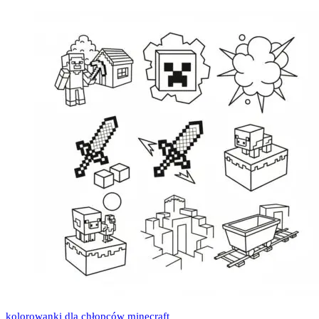
kolorowanki dla chłopców minecraft