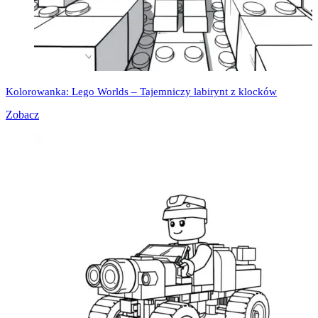
Kolorowanka: Lego Worlds – Tajemniczy labirynt z klocków
Zobacz