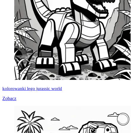
kolorowanki lego jurassic world
Zobacz