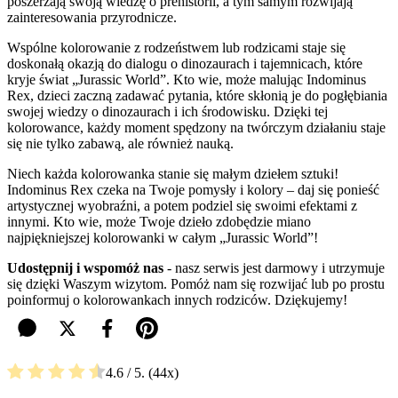
poszerzają swoją wiedzę o prehistorii, a tym samym rozwijają
zainteresowania przyrodnicze.
Wspólne kolorowanie z rodzeństwem lub rodzicami staje się
doskonałą okazją do dialogu o dinozaurach i tajemnicach, które
kryje świat „Jurassic World”. Kto wie, może malując Indominus
Rex, dzieci zaczną zadawać pytania, które skłonią je do pogłębiania
swojej wiedzy o dinozaurach i ich środowisku. Dzięki tej
kolorowance, każdy moment spędzony na twórczym działaniu staje
się nie tylko zabawą, ale również nauką.
Niech każda kolorowanka stanie się małym dziełem sztuki!
Indominus Rex czeka na Twoje pomysły i kolory – daj się ponieść
artystycznej wyobraźni, a potem podziel się swoimi efektami z
innymi. Kto wie, może Twoje dzieło zdobędzie miano
najpiękniejszej kolorowanki w całym „Jurassic World”!
Udostępnij i wspomóż nas
- nasz serwis jest darmowy i utrzymuje
się dzięki Waszym wizytom. Pomóż nam się rozwijać lub po prostu
poinformuj o kolorowankach innych rodziców. Dziękujemy!
4.6
/ 5.
44