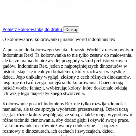
Pobierz kolorowankę do druku
Drukuj
O kolorowance: kolorowanki jurassic world indominus rex
Zapraszam do kolorowego świata „Jurassic World” z niesamowitym
Indominus Rex! Ta kolorowanka to nie tylko zestaw do malowania,
ale także brama do niezwykłej przygody wśród prehistorycznych
gadów. Indominus Rex, jeden z najpotężniejszych dinozaurów w
historii, staje się idealnym bohaterem, który zachwyci wszystkie
dzieci. Jego unikalny wygląd, złożony z cech różnych dinozaurów,
inspiruje do twórczego podejścia do kolorowania. Dzieci mogą
puścić wodze fantazji, wybierając kolory, które doskonale oddają
ich wizję tego majestatycznego stworzenia.
Kolorowanie postaci Indominus Rex nie tylko rozwija zdolności
manualne, ale także sprzyja wyobraźni przestrzennej. Dzieci uczą
się, jak różne kolory współgrają ze sobą, a także mogą wypróbować
różne techniki cieniowania, aby dodać głębi i ożywić swoje prace.
Ta kolorowanka ma również walory edukacyjne — poprzez
rozmowy o dinozaurach, ich cechach i zwyczajach, dzieci