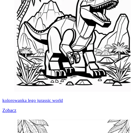
kolorowanka lego jurassic world
Zobacz