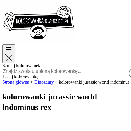
Wielkanoc
Wielkanoc
TOP kategorie
TOP kategorie
Dla chłopców
Dla chłopców
Dla dziewczynek
Dla dziewczynek
Edukacja
Edukacja
Bajki i filmy
Bajki i filmy
Gry
Gry
Szukaj kolorowanek
Polski
Losuj kolorowankę
Strona główna
>
Dinozaury
>
kolorowanki jurassic world indominus 
POLSKI
ENGLISH
kolorowanki jurassic world
FRANÇAIS
indominus rex
MALAGASY
TIẾNG
VIỆT