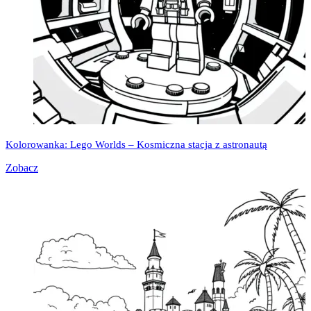
Kolorowanka: Lego Worlds – Kosmiczna stacja z astronautą
Zobacz