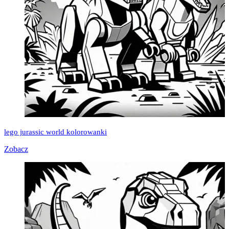
lego jurassic world kolorowanki
Zobacz