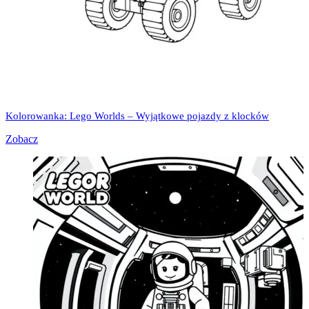
Kolorowanka: Lego Worlds – Wyjątkowe pojazdy z klocków
Zobacz