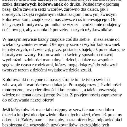
szuka
darmowych kolorowanek
do druku. Posiadamy ogromną
bazę, która zawiera setki wzorów, zarówno dla dzieci, jak i
dorosłych. Dzięki regularnym aktualizacjom i nowym, świeżym
kolorowankom, znajdziesz u nas zawsze coś interesującego. Od
klasycznych motywów po unikalne wzory – codziennie dodajemy
coś nowego, aby zaspokoić potrzeby naszych użytkowników.
W naszym serwisie każdy znajdzie coś dla siebie – niezależnie od
wieku czy zainteresowań. Oferujemy szeroki wybór kolorowanek
tematycznych, od zwierząt, przez postacie z bajek, aż po edukacyjne
i kreatywne wzory. Kolorowanie to świetny sposób na rozwój
wyobraźni i zdolności manualnych dzieci, a także na wspólne
spędzanie czasu z rodzicami, którzy mogą dołączyć do zabawy i
tworzyć razem z dziećmi wyjątkowe dzieła sztuki.
Kolorowanki dostępne na naszej stronie to nie tylko świetna
zabawa, ale i wartościowa edukacja. Pomagają rozwijać zdolności
motoryczne, uczą cierpliwości i koncentracji, a także poszerzają
wiedzę na temat otaczającego świata. Z przyjemnością zapraszamy
do odkrywania naszej oferty!
Jeśli którykolwiek materiał dostępny w serwisie narusza dobro
dziecka lub jest nieodpowiedni dla małych dzieci, również prosimy
o kontakt. Zależy nam na tym, aby nasza oferta była odpowiednia i
bezpieczna dla wszystkich użytkowników, szczególnie tych