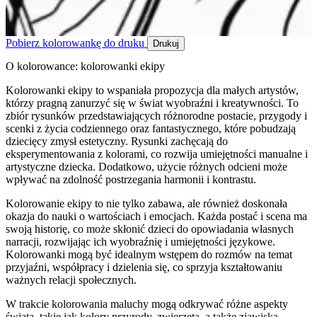
Pobierz kolorowankę do druku
Drukuj
O kolorowance: kolorowanki ekipy
Kolorowanki ekipy to wspaniała propozycja dla małych artystów,
którzy pragną zanurzyć się w świat wyobraźni i kreatywności. To
zbiór rysunków przedstawiających różnorodne postacie, przygody i
scenki z życia codziennego oraz fantastycznego, które pobudzają
dziecięcy zmysł estetyczny. Rysunki zachęcają do
eksperymentowania z kolorami, co rozwija umiejętności manualne i
artystyczne dziecka. Dodatkowo, użycie różnych odcieni może
wpływać na zdolność postrzegania harmonii i kontrastu.
Kolorowanie ekipy to nie tylko zabawa, ale również doskonała
okazja do nauki o wartościach i emocjach. Każda postać i scena ma
swoją historię, co może skłonić dzieci do opowiadania własnych
narracji, rozwijając ich wyobraźnię i umiejętności językowe.
Kolorowanki mogą być idealnym wstępem do rozmów na temat
przyjaźni, współpracy i dzielenia się, co sprzyja kształtowaniu
ważnych relacji społecznych.
W trakcie kolorowania maluchy mogą odkrywać różne aspekty
świata, takie jak kolory przyrody, zwierzęta, a także zjawiska