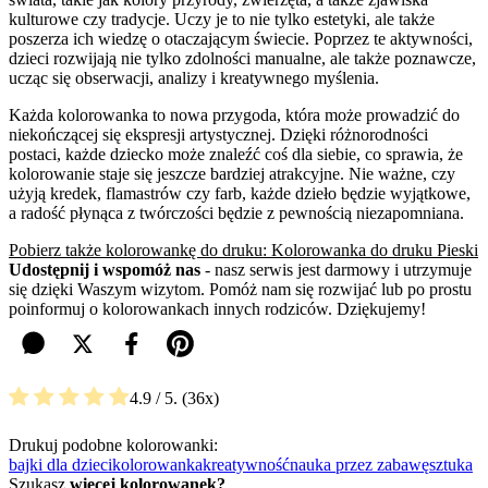
kulturowe czy tradycje. Uczy je to nie tylko estetyki, ale także
poszerza ich wiedzę o otaczającym świecie. Poprzez te aktywności,
dzieci rozwijają nie tylko zdolności manualne, ale także poznawcze,
ucząc się obserwacji, analizy i kreatywnego myślenia.
Każda kolorowanka to nowa przygoda, która może prowadzić do
niekończącej się ekspresji artystycznej. Dzięki różnorodności
postaci, każde dziecko może znaleźć coś dla siebie, co sprawia, że
kolorowanie staje się jeszcze bardziej atrakcyjne. Nie ważne, czy
użyją kredek, flamastrów czy farb, każde dzieło będzie wyjątkowe,
a radość płynąca z twórczości będzie z pewnością niezapomniana.
Pobierz także kolorowankę do druku: Kolorowanka do druku Pieski
Udostępnij i wspomóż nas
- nasz serwis jest darmowy i utrzymuje
się dzięki Waszym wizytom. Pomóż nam się rozwijać lub po prostu
poinformuj o kolorowankach innych rodziców. Dziękujemy!
4.9
/ 5.
36
Drukuj podobne kolorowanki:
bajki dla dzieci
kolorowanka
kreatywność
nauka przez zabawę
sztuka
Szukasz
więcej kolorowanek?