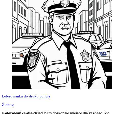
kolorowanka do druku policja
Zobacz
Kolorowanka-dla-dzieci.pl
to doskonałe miejsce dla każdego, kto