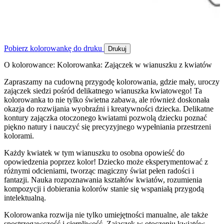
Pobierz kolorowankę do druku
Drukuj
O kolorowance: Kolorowanka: Zajączek w wianuszku z kwiatów
Zapraszamy na cudowną przygodę kolorowania, gdzie mały, uroczy
zajączek siedzi pośród delikatnego wianuszka kwiatowego! Ta
kolorowanka to nie tylko świetna zabawa, ale również doskonała
okazja do rozwijania wyobraźni i kreatywności dziecka. Delikatne
kontury zajączka otoczonego kwiatami pozwolą dziecku poznać
piękno natury i nauczyć się precyzyjnego wypełniania przestrzeni
kolorami.
Każdy kwiatek w tym wianuszku to osobna opowieść do
opowiedzenia poprzez kolor! Dziecko może eksperymentować z
różnymi odcieniami, tworząc magiczny świat pełen radości i
fantazji. Nauka rozpoznawania kształtów kwiatów, rozumienia
kompozycji i dobierania kolorów stanie się wspaniałą przygodą
intelektualną.
Kolorowanka rozwija nie tylko umiejętności manualne, ale także
spostrzegawczość i cierpliwość. Zajączek w otoczeniu kwiatów