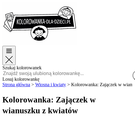
Wielkanoc
Wielkanoc
TOP kategorie
TOP kategorie
Dla chłopców
Dla chłopców
Dla dziewczynek
Dla dziewczynek
Edukacja
Edukacja
Bajki i filmy
Bajki i filmy
Gry
Gry
Szukaj kolorowanek
Polski
Losuj kolorowankę
Strona główna
>
Wiosna i kwiaty
>
Kolorowanka: Zajączek w wianu
POLSKI
ENGLISH
Kolorowanka: Zajączek w
FRANÇAIS
wianuszku z kwiatów
MALAGASY
TIẾNG
VIỆT