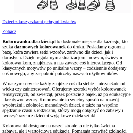
Dzieci z koszyczkami pełnymi kwiatów
Zobacz
Kolorowanka-dla-dzieci.pl
to doskonałe miejsce dla każdego, kto
szuka
darmowych kolorowanek
do druku. Posiadamy ogromną
bazę, która zawiera setki wzorów, zarówno dla dzieci, jak i
dorosłych. Dzięki regularnym aktualizacjom i nowym, świeżym
kolorowankom, znajdziesz u nas zawsze coś interesującego. Od
klasycznych motywów po unikalne wzory – codziennie dodajemy
coś nowego, aby zaspokoić potrzeby naszych użytkowników.
W naszym serwisie każdy znajdzie coś dla siebie – niezależnie od
wieku czy zainteresowań. Oferujemy szeroki wybór kolorowanek
tematycznych, od zwierząt, przez postacie z bajek, aż po edukacyjne
i kreatywne wzory. Kolorowanie to świetny sposób na rozwój
wyobraźni i zdolności manualnych dzieci, a także na wspólne
spędzanie czasu z rodzicami, którzy mogą dołączyć do zabawy i
tworzyć razem z dziećmi wyjątkowe dzieła sztuki.
Kolorowanki dostępne na naszej stronie to nie tylko świetna
zabawa, ale i wartościowa edukacja. Pomagają rozwijać zdolności