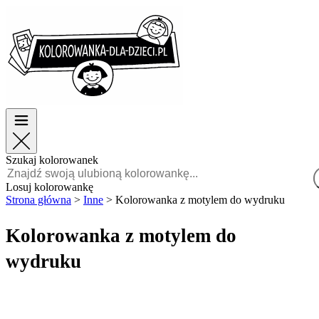
Wielkanoc
Wielkanoc
TOP kategorie
TOP kategorie
Dla chłopców
Dla chłopców
Dla dziewczynek
Dla dziewczynek
Edukacja
Edukacja
Bajki i filmy
Bajki i filmy
Gry
Gry
Szukaj kolorowanek
Polski
Losuj kolorowankę
Strona główna
>
Inne
>
Kolorowanka z motylem do wydruku
POLSKI
ENGLISH
Kolorowanka z motylem do
FRANÇAIS
wydruku
MALAGASY
TIẾNG
VIỆT