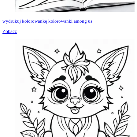
wydrukuj kolorowankę kolorowanki among us
Zobacz