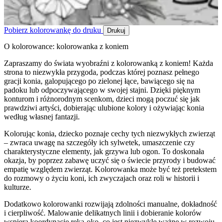
Pobierz kolorowankę do druku
Drukuj
O kolorowance: kolorowanka z koniem
Zapraszamy do świata wyobraźni z kolorowanką z koniem! Każda
strona to niezwykła przygoda, podczas której poznasz pełnego
gracji konia, galopującego po zielonej łące, bawiącego się na
padoku lub odpoczywającego w swojej stajni. Dzięki pięknym
konturom i różnorodnym scenkom, dzieci mogą poczuć się jak
prawdziwi artyści, dobierając ulubione kolory i ożywiając konia
według własnej fantazji.
Kolorując konia, dziecko poznaje cechy tych niezwykłych zwierząt
– zwraca uwagę na szczegóły ich sylwetek, umaszczenie czy
charakterystyczne elementy, jak grzywa lub ogon. To doskonała
okazja, by poprzez zabawę uczyć się o świecie przyrody i budować
empatię względem zwierząt. Kolorowanka może być też pretekstem
do rozmowy o życiu koni, ich zwyczajach oraz roli w historii i
kulturze.
Dodatkowo kolorowanki rozwijają zdolności manualne, dokładność
i cierpliwość. Malowanie delikatnych linii i dobieranie kolorów
wspiera koordynację ręka-oko, co jest niezwykle ważne w rozwoju