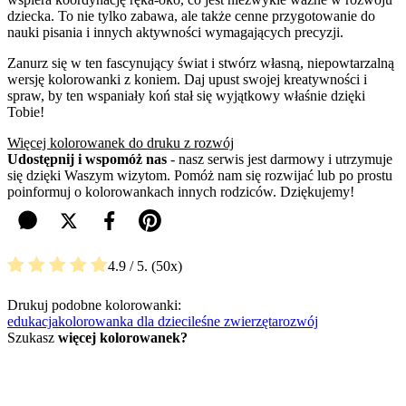
dziecka. To nie tylko zabawa, ale także cenne przygotowanie do
nauki pisania i innych aktywności wymagających precyzji.
Zanurz się w ten fascynujący świat i stwórz własną, niepowtarzalną
wersję kolorowanki z koniem. Daj upust swojej kreatywności i
spraw, by ten wspaniały koń stał się wyjątkowy właśnie dzięki
Tobie!
Więcej kolorowanek do druku z rozwój
Udostępnij i wspomóż nas
- nasz serwis jest darmowy i utrzymuje
się dzięki Waszym wizytom. Pomóż nam się rozwijać lub po prostu
poinformuj o kolorowankach innych rodziców. Dziękujemy!
4.9
/ 5.
50
Drukuj podobne kolorowanki:
edukacja
kolorowanka dla dzieci
leśne zwierzęta
rozwój
Szukasz
więcej kolorowanek?