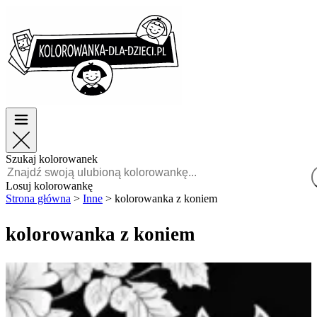
Wielkanoc
Wielkanoc
TOP kategorie
TOP kategorie
Dla chłopców
Dla chłopców
Dla dziewczynek
Dla dziewczynek
Edukacja
Edukacja
Bajki i filmy
Bajki i filmy
Gry
Gry
Szukaj kolorowanek
Polski
Losuj kolorowankę
Strona główna
>
Inne
>
kolorowanka z koniem
POLSKI
ENGLISH
kolorowanka z koniem
FRANÇAIS
MALAGASY
TIẾNG
VIỆT