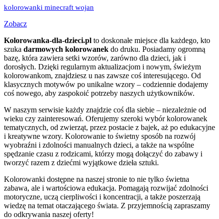
kolorowanki minecraft wojan
Zobacz
Kolorowanka-dla-dzieci.pl
to doskonałe miejsce dla każdego, kto
szuka
darmowych kolorowanek
do druku. Posiadamy ogromną
bazę, która zawiera setki wzorów, zarówno dla dzieci, jak i
dorosłych. Dzięki regularnym aktualizacjom i nowym, świeżym
kolorowankom, znajdziesz u nas zawsze coś interesującego. Od
klasycznych motywów po unikalne wzory – codziennie dodajemy
coś nowego, aby zaspokoić potrzeby naszych użytkowników.
W naszym serwisie każdy znajdzie coś dla siebie – niezależnie od
wieku czy zainteresowań. Oferujemy szeroki wybór kolorowanek
tematycznych, od zwierząt, przez postacie z bajek, aż po edukacyjne
i kreatywne wzory. Kolorowanie to świetny sposób na rozwój
wyobraźni i zdolności manualnych dzieci, a także na wspólne
spędzanie czasu z rodzicami, którzy mogą dołączyć do zabawy i
tworzyć razem z dziećmi wyjątkowe dzieła sztuki.
Kolorowanki dostępne na naszej stronie to nie tylko świetna
zabawa, ale i wartościowa edukacja. Pomagają rozwijać zdolności
motoryczne, uczą cierpliwości i koncentracji, a także poszerzają
wiedzę na temat otaczającego świata. Z przyjemnością zapraszamy
do odkrywania naszej oferty!