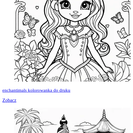
enchantimals kolorowanka do druku
Zobacz