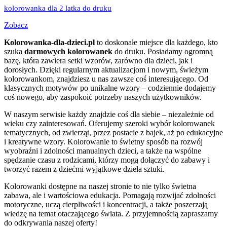
kolorowanka dla 2 latka do druku
Zobacz
Kolorowanka-dla-dzieci.pl
to doskonałe miejsce dla każdego, kto
szuka
darmowych kolorowanek
do druku. Posiadamy ogromną
bazę, która zawiera setki wzorów, zarówno dla dzieci, jak i
dorosłych. Dzięki regularnym aktualizacjom i nowym, świeżym
kolorowankom, znajdziesz u nas zawsze coś interesującego. Od
klasycznych motywów po unikalne wzory – codziennie dodajemy
coś nowego, aby zaspokoić potrzeby naszych użytkowników.
W naszym serwisie każdy znajdzie coś dla siebie – niezależnie od
wieku czy zainteresowań. Oferujemy szeroki wybór kolorowanek
tematycznych, od zwierząt, przez postacie z bajek, aż po edukacyjne
i kreatywne wzory. Kolorowanie to świetny sposób na rozwój
wyobraźni i zdolności manualnych dzieci, a także na wspólne
spędzanie czasu z rodzicami, którzy mogą dołączyć do zabawy i
tworzyć razem z dziećmi wyjątkowe dzieła sztuki.
Kolorowanki dostępne na naszej stronie to nie tylko świetna
zabawa, ale i wartościowa edukacja. Pomagają rozwijać zdolności
motoryczne, uczą cierpliwości i koncentracji, a także poszerzają
wiedzę na temat otaczającego świata. Z przyjemnością zapraszamy
do odkrywania naszej oferty!