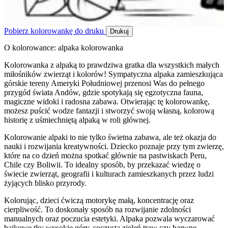
Pobierz kolorowankę do druku
Drukuj
O kolorowance: alpaka kolorowanka
Kolorowanka z alpaką to prawdziwa gratka dla wszystkich małych
miłośników zwierząt i kolorów! Sympatyczna alpaka zamieszkująca
górskie tereny Ameryki Południowej przenosi Was do pełnego
przygód świata Andów, gdzie spotykają się egzotyczna fauna,
magiczne widoki i radosna zabawa. Otwierając tę kolorowankę,
możesz puścić wodze fantazji i stworzyć swoją własną, kolorową
historię z uśmiechniętą alpaką w roli głównej.
Kolorowanie alpaki to nie tylko świetna zabawa, ale też okazja do
nauki i rozwijania kreatywności. Dziecko poznaje przy tym zwierzę,
które na co dzień można spotkać głównie na pastwiskach Peru,
Chile czy Boliwii. To idealny sposób, by przekazać wiedzę o
świecie zwierząt, geografii i kulturach zamieszkanych przez ludzi
żyjących blisko przyrody.
Kolorując, dzieci ćwiczą motorykę małą, koncentrację oraz
cierpliwość. To doskonały sposób na rozwijanie zdolności
manualnych oraz poczucia estetyki. Alpaka pozwala wyczarować
bajkowe tło: wysokie góry, soczystą zieleń traw czy barwne