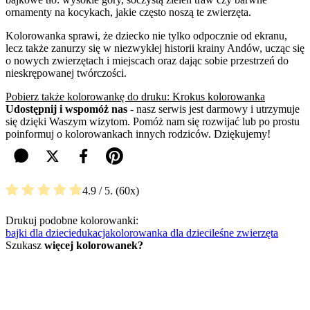
ornamenty na kocykach, jakie często noszą te zwierzęta.
Kolorowanka sprawi, że dziecko nie tylko odpocznie od ekranu,
lecz także zanurzy się w niezwykłej historii krainy Andów, ucząc się
o nowych zwierzętach i miejscach oraz dając sobie przestrzeń do
nieskrępowanej twórczości.
Pobierz także kolorowankę do druku: Krokus kolorowanka
Udostępnij i wspomóż nas
- nasz serwis jest darmowy i utrzymuje
się dzięki Waszym wizytom. Pomóż nam się rozwijać lub po prostu
poinformuj o kolorowankach innych rodziców. Dziękujemy!
4.9
/ 5.
60
Drukuj podobne kolorowanki:
bajki dla dzieci
edukacja
kolorowanka dla dzieci
leśne zwierzęta
Szukasz
więcej kolorowanek?