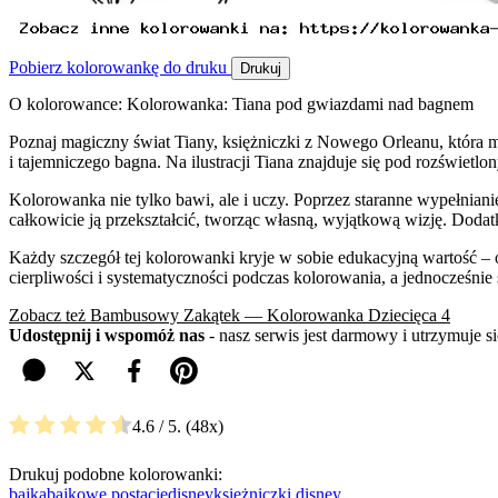
Pobierz kolorowankę do druku
Drukuj
O kolorowance: Kolorowanka: Tiana pod gwiazdami nad bagnem
Poznaj magiczny świat Tiany, księżniczki z Nowego Orleanu, która m
i tajemniczego bagna. Na ilustracji Tiana znajduje się pod rozświet
Kolorowanka nie tylko bawi, ale i uczy. Poprzez staranne wypełnian
całkowicie ją przekształcić, tworząc własną, wyjątkową wizję. Dodatk
Każdy szczegół tej kolorowanki kryje w sobie edukacyjną wartość – 
cierpliwości i systematyczności podczas kolorowania, a jednocześnie 
Zobacz też Bambusowy Zakątek — Kolorowanka Dziecięca 4
Udostępnij i wspomóż nas
- nasz serwis jest darmowy i utrzymuje 
4.6
/ 5.
48
Drukuj podobne kolorowanki:
bajka
bajkowe postacie
disney
księżniczki disney