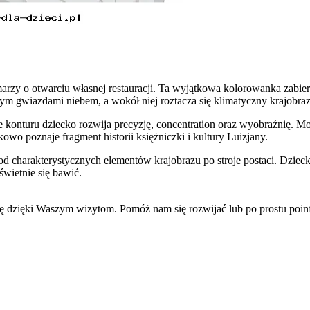
arzy o otwarciu własnej restauracji. Ta wyjątkowa kolorowanka zabie
lonym gwiazdami niebem, a wokół niej roztacza się klimatyczny krajobr
ie konturu dziecko rozwija precyzję, concentration oraz wyobraźnię. 
owo poznaje fragment historii księżniczki i kultury Luizjany.
od charakterystycznych elementów krajobrazu po stroje postaci. Dziec
świetnie się bawić.
się dzięki Waszym wizytom. Pomóż nam się rozwijać lub po prostu po