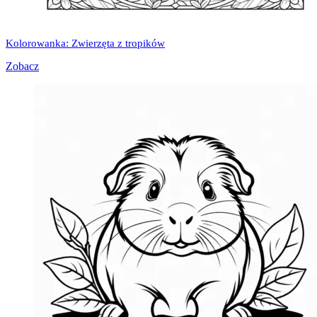
Kolorowanka: Zwierzęta z tropików
Zobacz