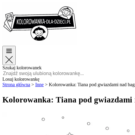
Wielkanoc
Wielkanoc
TOP kategorie
TOP kategorie
Dla chłopców
Dla chłopców
Dla dziewczynek
Dla dziewczynek
Edukacja
Edukacja
Bajki i filmy
Bajki i filmy
Gry
Gry
Szukaj kolorowanek
Polski
Losuj kolorowankę
Strona główna
>
Inne
>
Kolorowanka: Tiana pod gwiazdami nad ba
POLSKI
ENGLISH
Kolorowanka: Tiana pod gwiazdami
FRANÇAIS
MALAGASY
TIẾNG
VIỆT