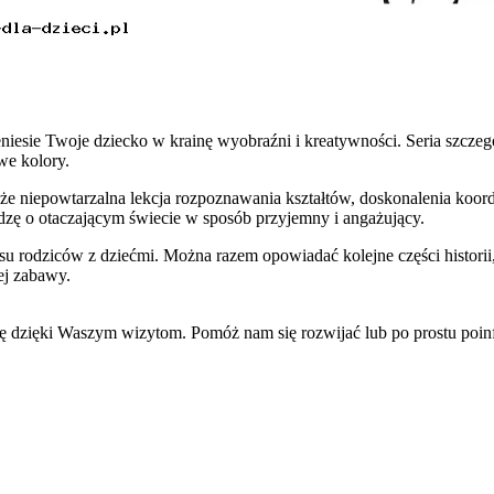
iesie Twoje dziecko w krainę wyobraźni i kreatywności. Seria szczeg
we kolory.
kże niepowtarzalna lekcja rozpoznawania kształtów, doskonalenia koord
edzę o otaczającym świecie w sposób przyjemny i angażujący.
u rodziców z dziećmi. Można razem opowiadać kolejne części historii
ej zabawy.
się dzięki Waszym wizytom. Pomóż nam się rozwijać lub po prostu po