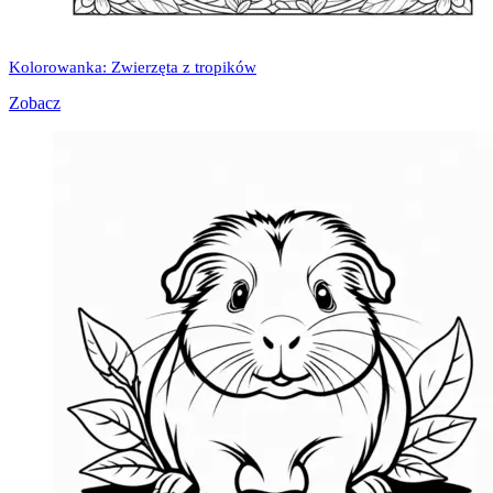
Kolorowanka: Zwierzęta z tropików
Zobacz