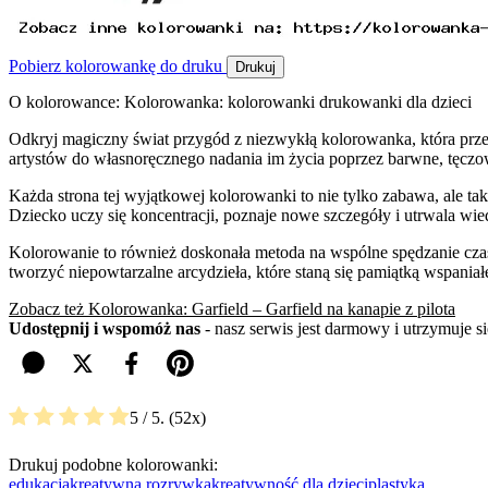
Pobierz kolorowankę do druku
Drukuj
O kolorowance: Kolorowanka: kolorowanki drukowanki dla dzieci
Odkryj magiczny świat przygód z niezwykłą kolorowanka, która przen
artystów do własnoręcznego nadania im życia poprzez barwne, tęczo
Każda strona tej wyjątkowej kolorowanki to nie tylko zabawa, ale ta
Dziecko uczy się koncentracji, poznaje nowe szczegóły i utrwala wi
Kolorowanie to również doskonała metoda na wspólne spędzanie czas
tworzyć niepowtarzalne arcydzieła, które staną się pamiątką wspaniał
Zobacz też Kolorowanka: Garfield – Garfield na kanapie z pilota
Udostępnij i wspomóż nas
- nasz serwis jest darmowy i utrzymuje 
5
/ 5.
52
Drukuj podobne kolorowanki:
edukacja
kreatywna rozrywka
kreatywność dla dzieci
plastyka