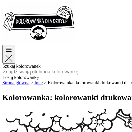
Wielkanoc
Wielkanoc
TOP kategorie
TOP kategorie
Dla chłopców
Dla chłopców
Dla dziewczynek
Dla dziewczynek
Edukacja
Edukacja
Bajki i filmy
Bajki i filmy
Gry
Gry
Szukaj kolorowanek
Polski
Losuj kolorowankę
Strona główna
>
Inne
>
Kolorowanka: kolorowanki drukowanki dla d
POLSKI
ENGLISH
Kolorowanka: kolorowanki drukowank
FRANÇAIS
MALAGASY
TIẾNG
VIỆT