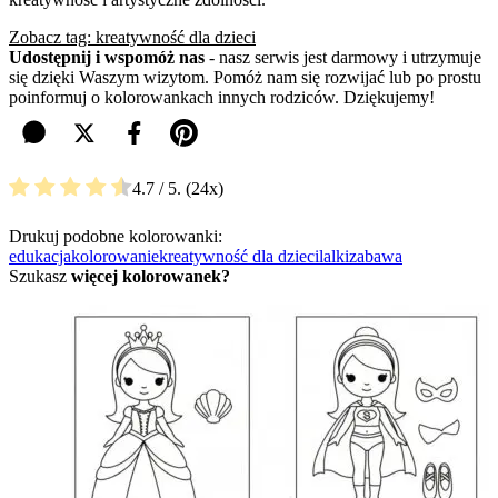
Zobacz tag: kreatywność dla dzieci
Udostępnij i wspomóż nas
- nasz serwis jest darmowy i utrzymuje
się dzięki Waszym wizytom. Pomóż nam się rozwijać lub po prostu
poinformuj o kolorowankach innych rodziców. Dziękujemy!
4.7
/ 5.
24
Drukuj podobne kolorowanki:
edukacja
kolorowanie
kreatywność dla dzieci
lalki
zabawa
Szukasz
więcej kolorowanek?