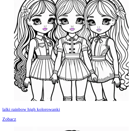
lalki rainbow high kolorowanki
Zobacz