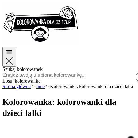
Wielkanoc
Wielkanoc
TOP kategorie
TOP kategorie
Dla chłopców
Dla chłopców
Dla dziewczynek
Dla dziewczynek
Edukacja
Edukacja
Bajki i filmy
Bajki i filmy
Gry
Gry
Szukaj kolorowanek
Polski
Losuj kolorowankę
Strona główna
>
Inne
>
Kolorowanka: kolorowanki dla dzieci lalki
POLSKI
ENGLISH
Kolorowanka: kolorowanki dla
FRANÇAIS
dzieci lalki
MALAGASY
TIẾNG
VIỆT