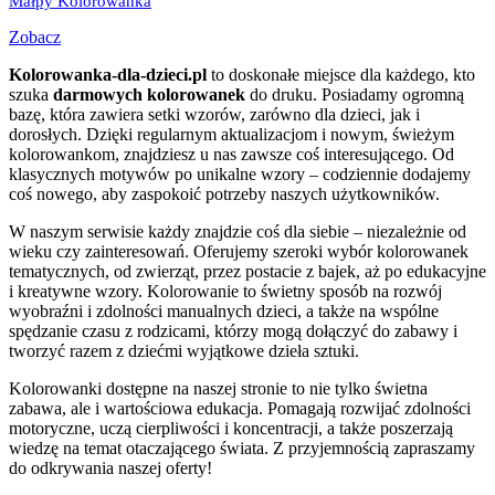
Małpy Kolorowanka
Zobacz
Kolorowanka-dla-dzieci.pl
to doskonałe miejsce dla każdego, kto
szuka
darmowych kolorowanek
do druku. Posiadamy ogromną
bazę, która zawiera setki wzorów, zarówno dla dzieci, jak i
dorosłych. Dzięki regularnym aktualizacjom i nowym, świeżym
kolorowankom, znajdziesz u nas zawsze coś interesującego. Od
klasycznych motywów po unikalne wzory – codziennie dodajemy
coś nowego, aby zaspokoić potrzeby naszych użytkowników.
W naszym serwisie każdy znajdzie coś dla siebie – niezależnie od
wieku czy zainteresowań. Oferujemy szeroki wybór kolorowanek
tematycznych, od zwierząt, przez postacie z bajek, aż po edukacyjne
i kreatywne wzory. Kolorowanie to świetny sposób na rozwój
wyobraźni i zdolności manualnych dzieci, a także na wspólne
spędzanie czasu z rodzicami, którzy mogą dołączyć do zabawy i
tworzyć razem z dziećmi wyjątkowe dzieła sztuki.
Kolorowanki dostępne na naszej stronie to nie tylko świetna
zabawa, ale i wartościowa edukacja. Pomagają rozwijać zdolności
motoryczne, uczą cierpliwości i koncentracji, a także poszerzają
wiedzę na temat otaczającego świata. Z przyjemnością zapraszamy
do odkrywania naszej oferty!