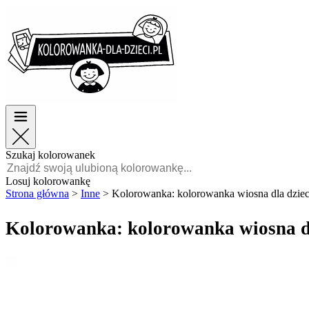
Wielkanoc
Wielkanoc
TOP kategorie
TOP kategorie
Dla chłopców
Dla chłopców
Dla dziewczynek
Dla dziewczynek
Edukacja
Edukacja
Bajki i filmy
Bajki i filmy
Gry
Gry
Szukaj kolorowanek
Polski
Losuj kolorowankę
Strona główna
>
Inne
>
Kolorowanka: kolorowanka wiosna dla dziec
POLSKI
ENGLISH
Kolorowanka: kolorowanka wiosna dl
FRANÇAIS
MALAGASY
TIẾNG
VIỆT