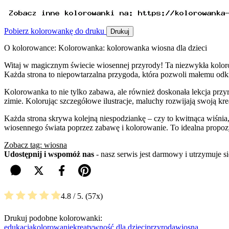
Pobierz kolorowankę do druku
Drukuj
O kolorowance: Kolorowanka: kolorowanka wiosna dla dzieci
Witaj w magicznym świecie wiosennej przyrody! Ta niezwykła koloro
Każda strona to niepowtarzalna przygoda, która pozwoli małemu od
Kolorowanka to nie tylko zabawa, ale również doskonała lekcja przyr
zimie. Kolorując szczegółowe ilustracje, maluchy rozwijają swoją k
Każda strona skrywa kolejną niespodziankę – czy to kwitnąca wiśnia,
wiosennego świata poprzez zabawę i kolorowanie. To idealna propozy
Zobacz tag: wiosna
Udostępnij i wspomóż nas
- nasz serwis jest darmowy i utrzymuje 
4.8
/ 5.
57
Drukuj podobne kolorowanki:
edukacja
kolorowanie
kreatywność dla dzieci
przyroda
wiosna