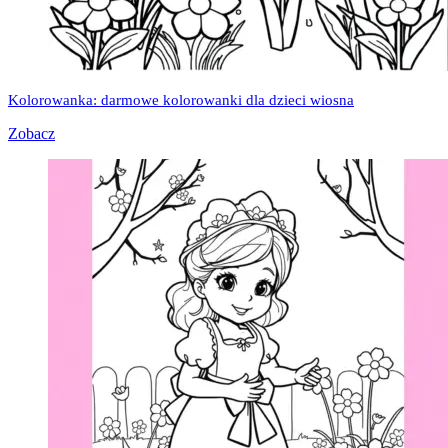
Kolorowanka: darmowe kolorowanki dla dzieci wiosna
Zobacz