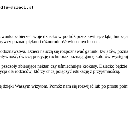
wanka zabierze Twoje dziecko w podróż przez kwitnące łąki, budzące 
krywcy poznać piękno i różnorodność wiosennych scen.
odoznawstwa. Dzieci nauczą się rozpoznawać gatunki kwiatów, poznają 
reatywność, ćwiczą precyzję ruchu oraz poznają gamę kolorów występu
 pszczoły zbierające nektar, czy uśmiechnięte krokusy. Dziecko będzi
cja dla rodziców, którzy chcą połączyć edukację z przyjemnością.
się dzięki Waszym wizytom. Pomóż nam się rozwijać lub po prostu po