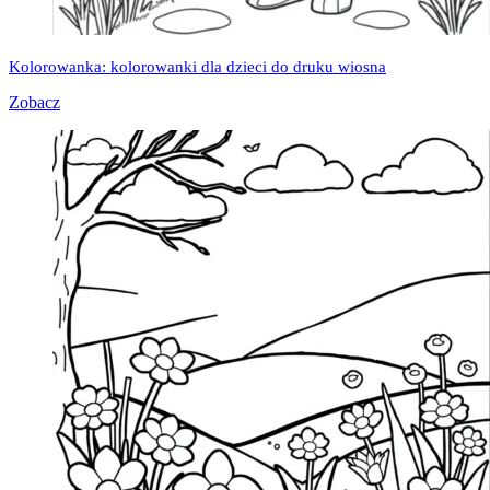
Kolorowanka: kolorowanki dla dzieci do druku wiosna
Zobacz