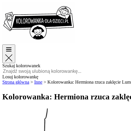
Wielkanoc
Wielkanoc
TOP kategorie
TOP kategorie
Dla chłopców
Dla chłopców
Dla dziewczynek
Dla dziewczynek
Edukacja
Edukacja
Bajki i filmy
Bajki i filmy
Gry
Gry
Szukaj kolorowanek
Polski
Losuj kolorowankę
Strona główna
>
Inne
>
Kolorowanka: Hermiona rzuca zaklęcie Lum
POLSKI
ENGLISH
Kolorowanka: Hermiona rzuca zaklę
FRANÇAIS
MALAGASY
TIẾNG
VIỆT