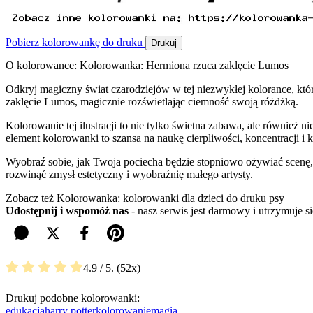
Pobierz kolorowankę do druku
Drukuj
O kolorowance: Kolorowanka: Hermiona rzuca zaklęcie Lumos
Odkryj magiczny świat czarodziejów w tej niezwykłej kolorance, któ
zaklęcie Lumos, magicznie rozświetlając ciemność swoją różdżką.
Kolorowanie tej ilustracji to nie tylko świetna zabawa, ale również
element kolorowanki to szansa na naukę cierpliwości, koncentracji i
Wyobraź sobie, jak Twoja pociecha będzie stopniowo ożywiać scenę, n
rozwinąć zmysł estetyczny i wyobraźnię małego artysty.
Zobacz też Kolorowanka: kolorowanki dla dzieci do druku psy
Udostępnij i wspomóż nas
- nasz serwis jest darmowy i utrzymuje 
4.9
/ 5.
52
Drukuj podobne kolorowanki:
edukacja
harry potter
kolorowanie
magia