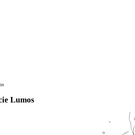
os
cie Lumos