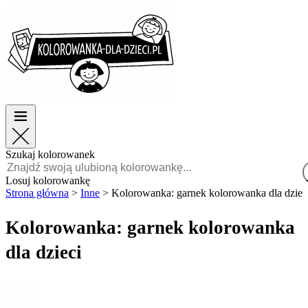
Wielkanoc
Wielkanoc
TOP kategorie
TOP kategorie
Dla chłopców
Dla chłopców
Dla dziewczynek
Dla dziewczynek
Edukacja
Edukacja
Bajki i filmy
Bajki i filmy
Gry
Gry
Szukaj kolorowanek
Polski
Losuj kolorowankę
Strona główna
>
Inne
>
Kolorowanka: garnek kolorowanka dla dziec
POLSKI
ENGLISH
Kolorowanka: garnek kolorowanka
FRANÇAIS
dla dzieci
MALAGASY
TIẾNG
VIỆT