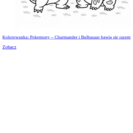
Kolorowanka: Pokemony – Charmander i Bulbasaur bawią się razem
Zobacz