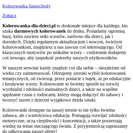
Kolorowanka Samochody
Zobacz
Kolorowanka-dla-dzieci.pl
to doskonałe miejsce dla każdego, kto
szuka
darmowych kolorowanek
do druku. Posiadamy ogromną
bazę, która zawiera setki wzorów, zarówno dla dzieci, jak i
dorosłych. Dzięki regularnym aktualizacjom i nowym, świeżym
kolorowankom, znajdziesz u nas zawsze coś interesującego. Od
klasycznych motywów po unikalne wzory – codziennie dodajemy
coś nowego, aby zaspokoić potrzeby naszych użytkowników.
W naszym serwisie każdy znajdzie coś dla siebie – niezależnie od
wieku czy zainteresowań. Oferujemy szeroki wybór kolorowanek
tematycznych, od zwierząt, przez postacie z bajek, aż po edukacyjne
i kreatywne wzory. Kolorowanie to świetny sposób na rozwój
wyobraźni i zdolności manualnych dzieci, a także na wspólne
spędzanie czasu z rodzicami, którzy mogą dołączyć do zabawy i
tworzyć razem z dziećmi wyjątkowe dzieła sztuki.
Kolorowanki dostępne na naszej stronie to nie tylko świetna
zabawa, ale i wartościowa edukacja. Pomagają rozwijać zdolności
motoryczne, uczą cierpliwości i koncentracji, a także poszerzają
wiedzę na temat otaczającego świata. Z przyjemnością zapraszamy
do odkrywania naszej oferty!