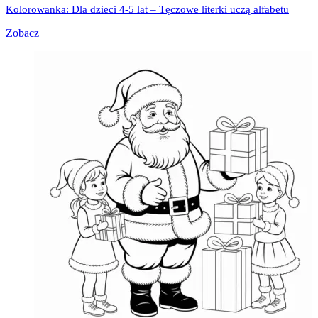
Kolorowanka: Dla dzieci 4-5 lat – Tęczowe literki uczą alfabetu
Zobacz