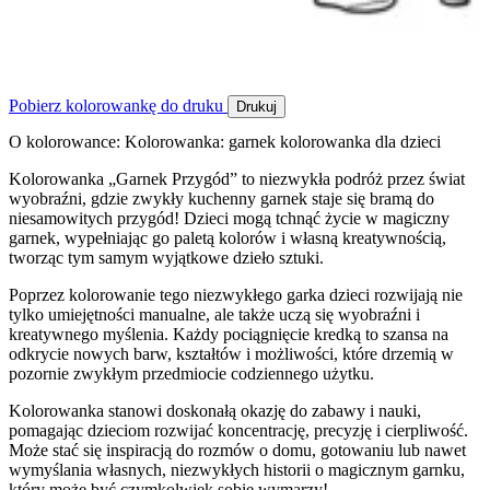
Pobierz kolorowankę do druku
Drukuj
O kolorowance: Kolorowanka: garnek kolorowanka dla dzieci
Kolorowanka „Garnek Przygód” to niezwykła podróż przez świat
wyobraźni, gdzie zwykły kuchenny garnek staje się bramą do
niesamowitych przygód! Dzieci mogą tchnąć życie w magiczny
garnek, wypełniając go paletą kolorów i własną kreatywnością,
tworząc tym samym wyjątkowe dzieło sztuki.
Poprzez kolorowanie tego niezwykłego garka dzieci rozwijają nie
tylko umiejętności manualne, ale także uczą się wyobraźni i
kreatywnego myślenia. Każdy pociągnięcie kredką to szansa na
odkrycie nowych barw, kształtów i możliwości, które drzemią w
pozornie zwykłym przedmiocie codziennego użytku.
Kolorowanka stanowi doskonałą okazję do zabawy i nauki,
pomagając dzieciom rozwijać koncentrację, precyzję i cierpliwość.
Może stać się inspiracją do rozmów o domu, gotowaniu lub nawet
wymyślania własnych, niezwykłych historii o magicznym garnku,
który może być czymkolwiek sobie wymarzy!