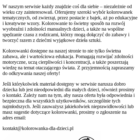
W naszym serwisie każdy znajdzie coś dla siebie – niezależnie od
wieku czy zainteresowań. Oferujemy szeroki wybór kolorowanek
tematycznych, od zwierząt, przez postacie z bajek, aż po edukacyjne
i kreatywne wzory. Kolorowanie to świetny sposób na rozwój
wyobraźni i zdolności manualnych dzieci, a także na wspólne
spędzanie czasu z rodzicami, którzy mogą dołączyć do zabawy i
tworzyć razem z dziećmi wyjątkowe dzieła sztuki.
Kolorowanki dostępne na naszej stronie to nie tylko świetna
zabawa, ale i wartościowa edukacja. Pomagają rozwijać zdolności
motoryczne, uczą cierpliwości i koncentracji, a także poszerzają
wiedzę na temat otaczającego świata. Z przyjemnością zapraszamy
do odkrywania naszej oferty!
Jeśli którykolwiek materiał dostępny w serwisie narusza dobro
dziecka lub jest nieodpowiedni dla małych dzieci, również prosimy
o kontakt. Zależy nam na tym, aby nasza oferta była odpowiednia i
bezpieczna dla wszystkich użytkowników, szczególnie tych
najmłodszych. Jeśli zauważysz jakiekolwiek nieprawidłowości lub
masz sugestie dotyczące kolorowanki, prosimy o zgłoszenie na
adres email:
kontakt@kolorowanka-dla-dzieci.pl