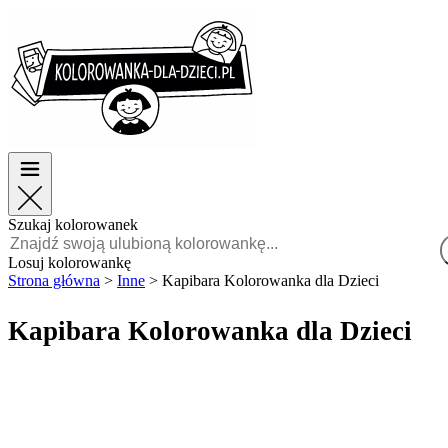
Wielkanoc
Wielkanoc
TOP kategorie
TOP kategorie
Dla chłopców
Dla chłopców
Dla dziewczynek
Dla dziewczynek
Edukacja
Edukacja
Bajki i filmy
Bajki i filmy
Gry
Gry
Szukaj kolorowanek
Polski
Losuj kolorowankę
Strona główna
>
Inne
>
Kapibara Kolorowanka dla Dzieci
POLSKI
ENGLISH
Kapibara Kolorowanka dla Dzieci
FRANÇAIS
MALAGASY
TIẾNG
VIỆT