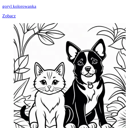
goryl kolorowanka
Zobacz