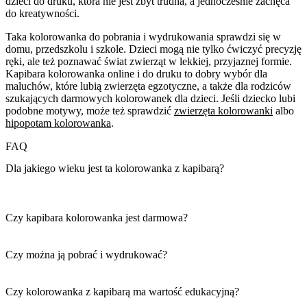
dzieci do druku, która nie jest zbyt trudna, a jednocześnie zachęca
do kreatywności.
Taka kolorowanka do pobrania i wydrukowania sprawdzi się w
domu, przedszkolu i szkole. Dzieci mogą nie tylko ćwiczyć precyzję
ręki, ale też poznawać świat zwierząt w lekkiej, przyjaznej formie.
Kapibara kolorowanka online i do druku to dobry wybór dla
maluchów, które lubią zwierzęta egzotyczne, a także dla rodziców
szukających darmowych kolorowanek dla dzieci. Jeśli dziecko lubi
podobne motywy, może też sprawdzić
zwierzęta kolorowanki
albo
hipopotam kolorowanka
.
FAQ
Dla jakiego wieku jest ta kolorowanka z kapibarą?
Czy kapibara kolorowanka jest darmowa?
Czy można ją pobrać i wydrukować?
Czy kolorowanka z kapibarą ma wartość edukacyjną?