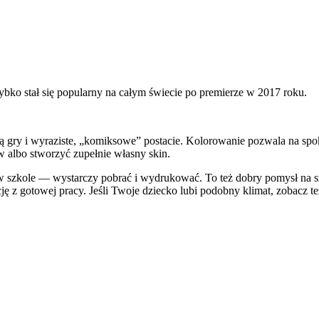
szybko stał się popularny na całym świecie po premierze w 2017 roku.
ią gry i wyraziste, „komiksowe” postacie. Kolorowanie pozwala na spok
w albo stworzyć zupełnie własny skin.
 szkole — wystarczy pobrać i wydrukować. To też dobry pomysł na sz
ję z gotowej pracy. Jeśli Twoje dziecko lubi podobny klimat, zobacz t