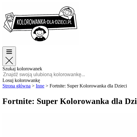
Wielkanoc
Wielkanoc
TOP kategorie
TOP kategorie
Dla chłopców
Dla chłopców
Dla dziewczynek
Dla dziewczynek
Edukacja
Edukacja
Bajki i filmy
Bajki i filmy
Gry
Gry
Szukaj kolorowanek
Polski
Losuj kolorowankę
Strona główna
>
Inne
>
Fortnite: Super Kolorowanka dla Dzieci
POLSKI
ENGLISH
Fortnite: Super Kolorowanka dla Dzi
FRANÇAIS
MALAGASY
TIẾNG
VIỆT