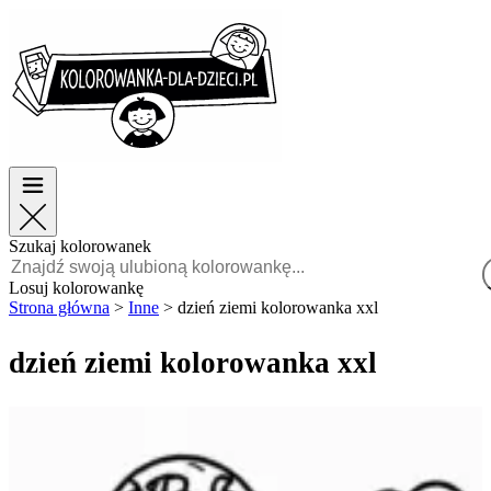
Wielkanoc
Wielkanoc
TOP kategorie
TOP kategorie
Dla chłopców
Dla chłopców
Dla dziewczynek
Dla dziewczynek
Edukacja
Edukacja
Bajki i filmy
Bajki i filmy
Gry
Gry
Szukaj kolorowanek
Polski
Losuj kolorowankę
Strona główna
>
Inne
>
dzień ziemi kolorowanka xxl
POLSKI
ENGLISH
dzień ziemi kolorowanka xxl
FRANÇAIS
MALAGASY
TIẾNG
VIỆT