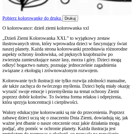
Pobierz kolorowankę do druku
Drukuj
O kolorowance: dzień ziemi kolorowanka xxl
„Dzień Ziemi Kolorowanka XXL” to wyjątkowy zestaw
ilustrowanych stron, który wprowadza dzieci w fascynujący świat
naszej planety. Każda strona kolorowanki przedstawia różnorodne
aspekty ochrony środowiska, od pięknych krajobrazów po
zwierzęta zamieszkujące nasze lasy, morza i góry. Dzieci mogą
odkryć bogactwo natury, poznając jednocześnie zagadnienia
związane z ekologią i zrównoważonym rozwojem.
Kolorowanie tych ilustracji nie tylko rozwija zdolności manualne,
ale także zachęca do twórczego myślenia. Dzieci będą miały okazję
wyrazić swoje emocje i przemyślenia na temat ochrony Ziemi
poprzez dobór kolorów. To świetna forma relaksu i odprężenia,
która sprzyja koncentracji i cierpliwości.
Walory edukacyjne kolorowanki są nie do przecenienia. Poprzez
zabawę dzieci uczą się o znaczeniu Dnia Ziemi, dowiadują się, jak
ważne jest dbanie o nasze otoczenie oraz jakie działania mogą
podjąć, aby pomóc w ochronie planety. Każda ilustracja jest
pretekstem do rozmowy o ekologii, co pozwala na rozwijanie