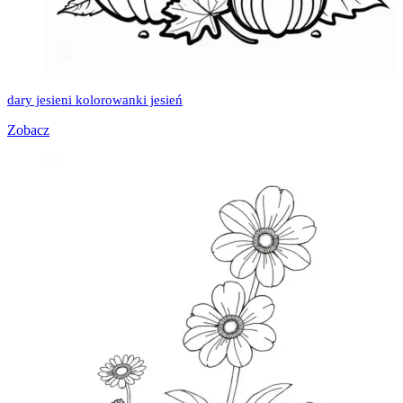
dary jesieni kolorowanki jesień
Zobacz