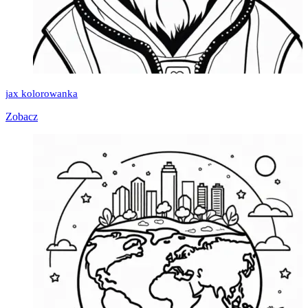
jax kolorowanka
Zobacz