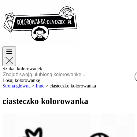
Wielkanoc
Wielkanoc
TOP kategorie
TOP kategorie
Dla chłopców
Dla chłopców
Dla dziewczynek
Dla dziewczynek
Edukacja
Edukacja
Bajki i filmy
Bajki i filmy
Gry
Gry
Szukaj kolorowanek
Polski
Losuj kolorowankę
Strona główna
>
Inne
>
ciasteczko kolorowanka
POLSKI
ENGLISH
ciasteczko kolorowanka
FRANÇAIS
MALAGASY
TIẾNG
VIỆT