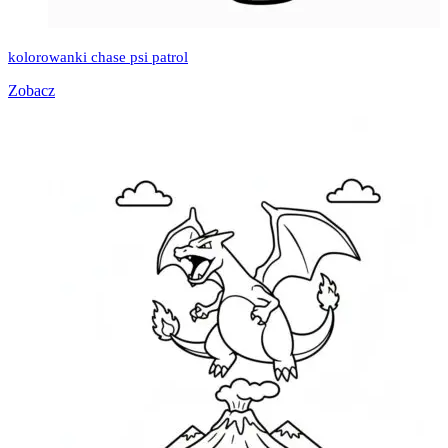
kolorowanki chase psi patrol
Zobacz