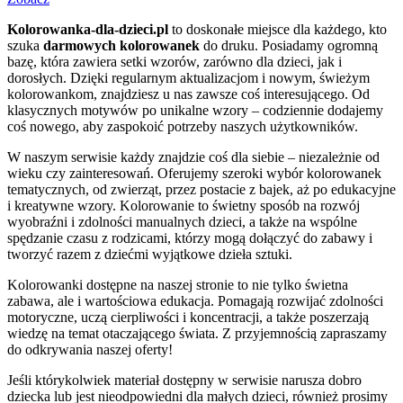
Kolorowanka-dla-dzieci.pl
to doskonałe miejsce dla każdego, kto
szuka
darmowych kolorowanek
do druku. Posiadamy ogromną
bazę, która zawiera setki wzorów, zarówno dla dzieci, jak i
dorosłych. Dzięki regularnym aktualizacjom i nowym, świeżym
kolorowankom, znajdziesz u nas zawsze coś interesującego. Od
klasycznych motywów po unikalne wzory – codziennie dodajemy
coś nowego, aby zaspokoić potrzeby naszych użytkowników.
W naszym serwisie każdy znajdzie coś dla siebie – niezależnie od
wieku czy zainteresowań. Oferujemy szeroki wybór kolorowanek
tematycznych, od zwierząt, przez postacie z bajek, aż po edukacyjne
i kreatywne wzory. Kolorowanie to świetny sposób na rozwój
wyobraźni i zdolności manualnych dzieci, a także na wspólne
spędzanie czasu z rodzicami, którzy mogą dołączyć do zabawy i
tworzyć razem z dziećmi wyjątkowe dzieła sztuki.
Kolorowanki dostępne na naszej stronie to nie tylko świetna
zabawa, ale i wartościowa edukacja. Pomagają rozwijać zdolności
motoryczne, uczą cierpliwości i koncentracji, a także poszerzają
wiedzę na temat otaczającego świata. Z przyjemnością zapraszamy
do odkrywania naszej oferty!
Jeśli którykolwiek materiał dostępny w serwisie narusza dobro
dziecka lub jest nieodpowiedni dla małych dzieci, również prosimy