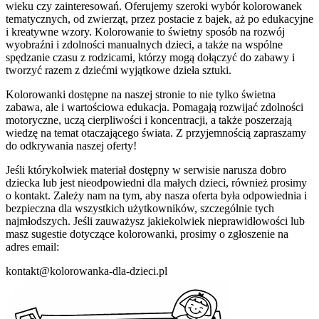
wieku czy zainteresowań. Oferujemy szeroki wybór kolorowanek
tematycznych, od zwierząt, przez postacie z bajek, aż po edukacyjne
i kreatywne wzory. Kolorowanie to świetny sposób na rozwój
wyobraźni i zdolności manualnych dzieci, a także na wspólne
spędzanie czasu z rodzicami, którzy mogą dołączyć do zabawy i
tworzyć razem z dziećmi wyjątkowe dzieła sztuki.
Kolorowanki dostępne na naszej stronie to nie tylko świetna
zabawa, ale i wartościowa edukacja. Pomagają rozwijać zdolności
motoryczne, uczą cierpliwości i koncentracji, a także poszerzają
wiedzę na temat otaczającego świata. Z przyjemnością zapraszamy
do odkrywania naszej oferty!
Jeśli którykolwiek materiał dostępny w serwisie narusza dobro
dziecka lub jest nieodpowiedni dla małych dzieci, również prosimy
o kontakt. Zależy nam na tym, aby nasza oferta była odpowiednia i
bezpieczna dla wszystkich użytkowników, szczególnie tych
najmłodszych. Jeśli zauważysz jakiekolwiek nieprawidłowości lub
masz sugestie dotyczące kolorowanki, prosimy o zgłoszenie na
adres email:
kontakt@kolorowanka-dla-dzieci.pl