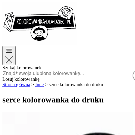
Wielkanoc
Wielkanoc
TOP kategorie
TOP kategorie
Dla chłopców
Dla chłopców
Dla dziewczynek
Dla dziewczynek
Edukacja
Edukacja
Bajki i filmy
Bajki i filmy
Gry
Gry
Szukaj kolorowanek
Polski
Losuj kolorowankę
Strona główna
>
Inne
>
serce kolorowanka do druku
POLSKI
ENGLISH
serce kolorowanka do druku
FRANÇAIS
MALAGASY
TIẾNG
VIỆT