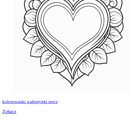
kolorowanki walentynki serce
Zobacz