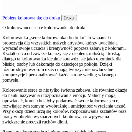
Pobierz kolorowankę do druku
Drukuj
O kolorowance: serce kolorowanka do druku
Kolorowanka „serce kolorowanka do druku” to wspaniała
propozycja dla wszystkich małych artystów, którzy uwielbiają
wyrażać swoje uczucia i kreatywność poprzez zabawę z kolorami.
Kształt serca od zawsze kojarzy się z ciepłem, miłością i troską,
dlatego ta kolorowanka idealnie sprawdzi się jako upominek dla
bliskiej osoby lub dekoracja do dziecięcego pokoju. Dzięki
różnorodnym wzorom dzieci mogą tworzyć niepowtarzalne
kompozycje i personalizować każdą stronę według własnego
pomysłu.
Kolorowanie serca to nie tylko świetna zabawa, ale również okazja
do nauki nazywania i rozpoznawania emocji. Maluchy mogą
opowiadać, komu chciałyby podarować swoje kolorowe serce,
rozwijając tym samym wyobraźnię i umiejętność wyrażania uczuć.
Przy okazji dzieci uczą się kolorów, rozpoznawania kształtów oraz
pracy w obrębie wyznaczonych konturów, co wpływa na
zwiększenie precyzji ruchów dłoni.
Regularne korzystanie z kolorowanek, takich jak „serce