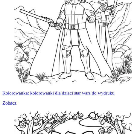
Kolorowanka: kolorowanki dla dzieci star wars do wydruku
Zobacz