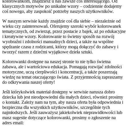
kolorowankom, znajdziesz u nas zawsze coś interesującego. Od
klasycznych motywów po unikalne wzory – codziennie dodajemy
coś nowego, aby zaspokoić potrzeby naszych użytkowników.
W naszym serwisie każdy znajdzie coś dla siebie – niezależnie od
wieku czy zainteresowań. Oferujemy szeroki wybór kolorowanek
tematycznych, od zwierząt, przez postacie z bajek, aż po edukacyjne
i kreatywne wzory. Kolorowanie to świetny sposób na rozwój
wyobraźni i zdolności manualnych dzieci, a także na wspólne
spędzanie czasu z rodzicami, którzy mogą dołączyć do zabawy i
tworzyć razem z dziećmi wyjątkowe dzieła sztuki.
Kolorowanki dostępne na naszej stronie to nie tylko świetna
zabawa, ale i wartościowa edukacja. Pomagają rozwijać zdolności
motoryczne, uczą cierpliwości i koncentracji, a także poszerzają
wiedzę na temat otaczającego świata. Z przyjemnością zapraszamy
do odkrywania naszej oferty!
Jeśli którykolwiek materiał dostępny w serwisie narusza dobro
dziecka lub jest nieodpowiedni dla małych dzieci, również prosimy
o kontakt. Zależy nam na tym, aby nasza oferta była odpowiednia i
bezpieczna dla wszystkich użytkowników, szczególnie tych
najmłodszych. Jeśli zauważysz jakiekolwiek nieprawidłowości lub
masz sugestie dotyczące kolorowanki, prosimy o zgłoszenie na
adres email: