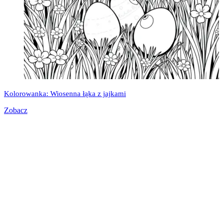
Kolorowanka: Wiosenna łąka z jajkami
Zobacz