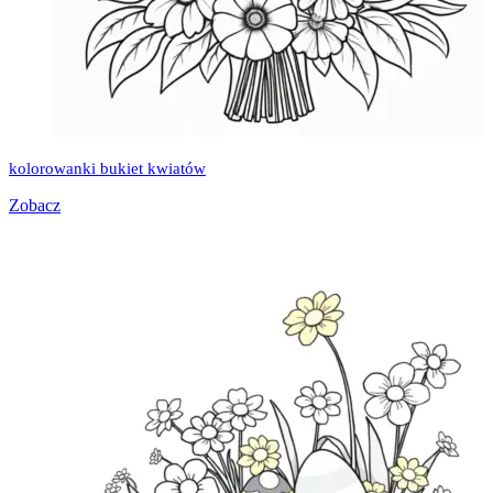
kolorowanki bukiet kwiatów
Zobacz