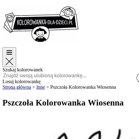
Wielkanoc
Wielkanoc
TOP kategorie
TOP kategorie
Dla chłopców
Dla chłopców
Dla dziewczynek
Dla dziewczynek
Edukacja
Edukacja
Bajki i filmy
Bajki i filmy
Gry
Gry
Szukaj kolorowanek
Polski
Losuj kolorowankę
Strona główna
>
Inne
>
Pszczoła Kolorowanka Wiosenna
POLSKI
ENGLISH
Pszczoła Kolorowanka Wiosenna
FRANÇAIS
MALAGASY
TIẾNG
VIỆT