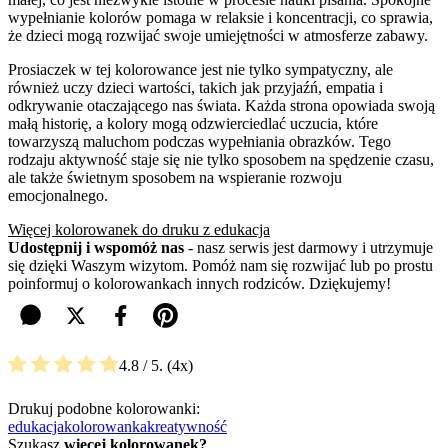
wypełnianie kolorów pomaga w relaksie i koncentracji, co sprawia,
że dzieci mogą rozwijać swoje umiejętności w atmosferze zabawy.
Prosiaczek w tej kolorowance jest nie tylko sympatyczny, ale
również uczy dzieci wartości, takich jak przyjaźń, empatia i
odkrywanie otaczającego nas świata. Każda strona opowiada swoją
małą historię, a kolory mogą odzwierciedlać uczucia, które
towarzyszą maluchom podczas wypełniania obrazków. Tego
rodzaju aktywność staje się nie tylko sposobem na spędzenie czasu,
ale także świetnym sposobem na wspieranie rozwoju
emocjonalnego.
Więcej kolorowanek do druku z edukacja
Udostępnij i wspomóż nas
- nasz serwis jest darmowy i utrzymuje
się dzięki Waszym wizytom. Pomóż nam się rozwijać lub po prostu
poinformuj o kolorowankach innych rodziców. Dziękujemy!
4.8
/ 5.
4
Drukuj podobne kolorowanki:
edukacja
kolorowanka
kreatywność
Szukasz
więcej kolorowanek?