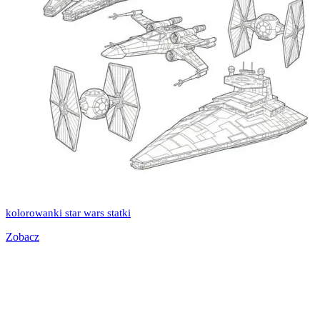
kolorowanki star wars statki
Zobacz