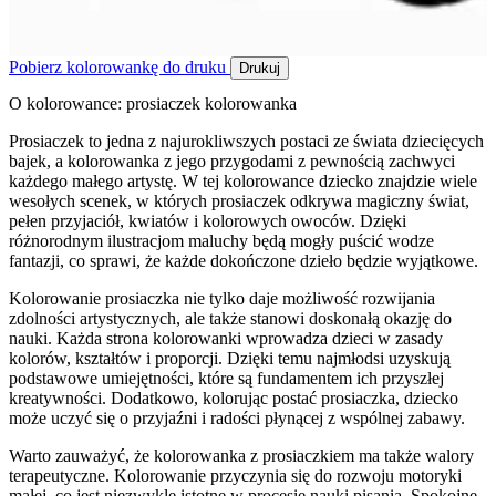
Pobierz kolorowankę do druku
Drukuj
O kolorowance: prosiaczek kolorowanka
Prosiaczek to jedna z najurokliwszych postaci ze świata dziecięcych
bajek, a kolorowanka z jego przygodami z pewnością zachwyci
każdego małego artystę. W tej kolorowance dziecko znajdzie wiele
wesołych scenek, w których prosiaczek odkrywa magiczny świat,
pełen przyjaciół, kwiatów i kolorowych owoców. Dzięki
różnorodnym ilustracjom maluchy będą mogły puścić wodze
fantazji, co sprawi, że każde dokończone dzieło będzie wyjątkowe.
Kolorowanie prosiaczka nie tylko daje możliwość rozwijania
zdolności artystycznych, ale także stanowi doskonałą okazję do
nauki. Każda strona kolorowanki wprowadza dzieci w zasady
kolorów, kształtów i proporcji. Dzięki temu najmłodsi uzyskują
podstawowe umiejętności, które są fundamentem ich przyszłej
kreatywności. Dodatkowo, kolorując postać prosiaczka, dziecko
może uczyć się o przyjaźni i radości płynącej z wspólnej zabawy.
Warto zauważyć, że kolorowanka z prosiaczkiem ma także walory
terapeutyczne. Kolorowanie przyczynia się do rozwoju motoryki
małej, co jest niezwykle istotne w procesie nauki pisania. Spokojne