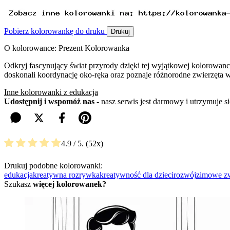
Pobierz kolorowankę do druku
Drukuj
O kolorowance: Prezent Kolorowanka
Odkryj fascynujący świat przyrody dzięki tej wyjątkowej kolorowanc
doskonali koordynację oko-ręka oraz poznaje różnorodne zwierzęta 
Inne kolorowanki z edukacja
Udostępnij i wspomóż nas
- nasz serwis jest darmowy i utrzymuje 
4.9
/ 5.
52
Drukuj podobne kolorowanki:
edukacja
kreatywna rozrywka
kreatywność dla dzieci
rozwój
zimowe zw
Szukasz
więcej kolorowanek?