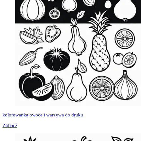
kolorowanka owoce i warzywa do druku
Zobacz