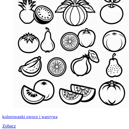
kolorowanki owoce i warzywa
Zobacz