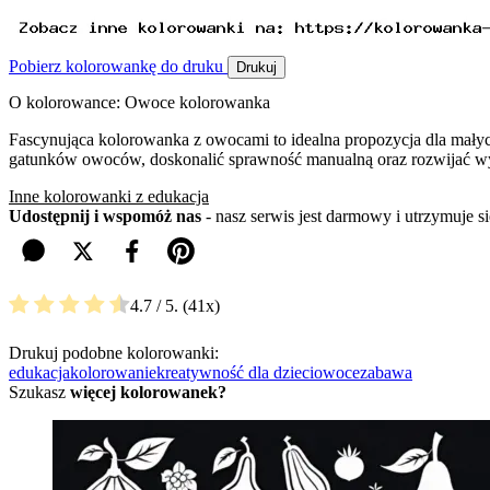
Pobierz kolorowankę do druku
Drukuj
O kolorowance: Owoce kolorowanka
Fascynująca kolorowanka z owocami to idealna propozycja dla małyc
gatunków owoców, doskonalić sprawność manualną oraz rozwijać w
Inne kolorowanki z edukacja
Udostępnij i wspomóż nas
- nasz serwis jest darmowy i utrzymuje 
4.7
/ 5.
41
Drukuj podobne kolorowanki:
edukacja
kolorowanie
kreatywność dla dzieci
owoce
zabawa
Szukasz
więcej kolorowanek?