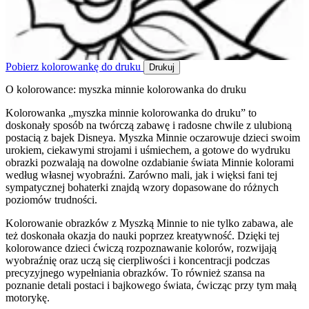
Pobierz kolorowankę do druku
Drukuj
O kolorowance: myszka minnie kolorowanka do druku
Kolorowanka „myszka minnie kolorowanka do druku” to
doskonały sposób na twórczą zabawę i radosne chwile z ulubioną
postacią z bajek Disneya. Myszka Minnie oczarowuje dzieci swoim
urokiem, ciekawymi strojami i uśmiechem, a gotowe do wydruku
obrazki pozwalają na dowolne ozdabianie świata Minnie kolorami
według własnej wyobraźni. Zarówno mali, jak i więksi fani tej
sympatycznej bohaterki znajdą wzory dopasowane do różnych
poziomów trudności.
Kolorowanie obrazków z Myszką Minnie to nie tylko zabawa, ale
też doskonała okazja do nauki poprzez kreatywność. Dzięki tej
kolorowance dzieci ćwiczą rozpoznawanie kolorów, rozwijają
wyobraźnię oraz uczą się cierpliwości i koncentracji podczas
precyzyjnego wypełniania obrazków. To również szansa na
poznanie detali postaci i bajkowego świata, ćwicząc przy tym małą
motorykę.