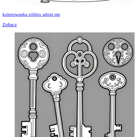
kolorowanka roblox adopt me
Zobacz