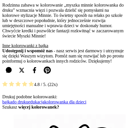
Rodzinna zabawa w kolorowanie „myszka minnie kolorowanka do
druku” wzmacnia więzi i pozwala dzielić się pomysłami na
kolorowe stylizacje Minnie. To świetny sposób na relaks po szkole
lub w deszczowe popołudnie, który jednocześnie rozwija
umiejętności manualne i wprawia dzieci w doskonały humor.
Chwyćcie kredki i pozwólcie fantazji rozkwitnąć w zaczarowanym
świecie Myszki Minnie!
Inne kolorowanki z bajka
Udostępnij i wspomóż nas
- nasz serwis jest darmowy i utrzymuje
się dzięki Waszym wizytom. Pomóż nam się rozwijać lub po prostu
poinformuj o kolorowankach innych rodziców. Dziękujemy!
4.8
/ 5.
22
Drukuj podobne kolorowanki:
bajka
do druku
edukacja
kolorowanka dla dzieci
Szukasz
więcej kolorowanek?