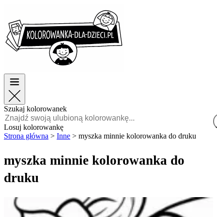
Wielkanoc
Wielkanoc
TOP kategorie
TOP kategorie
Dla chłopców
Dla chłopców
Dla dziewczynek
Dla dziewczynek
Edukacja
Edukacja
Bajki i filmy
Bajki i filmy
Gry
Gry
Szukaj kolorowanek
Polski
Losuj kolorowankę
Strona główna
>
Inne
>
myszka minnie kolorowanka do druku
POLSKI
ENGLISH
myszka minnie kolorowanka do
FRANÇAIS
druku
MALAGASY
TIẾNG
VIỆT