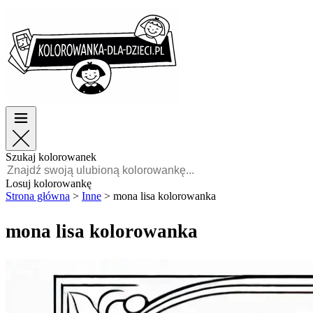
Wielkanoc
Wielkanoc
TOP kategorie
TOP kategorie
Dla chłopców
Dla chłopców
Dla dziewczynek
Dla dziewczynek
Edukacja
Edukacja
Bajki i filmy
Bajki i filmy
Gry
Gry
Szukaj kolorowanek
Polski
Losuj kolorowankę
Strona główna
>
Inne
>
mona lisa kolorowanka
POLSKI
ENGLISH
mona lisa kolorowanka
FRANÇAIS
MALAGASY
TIẾNG
VIỆT