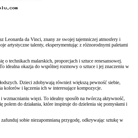
az Leonarda da Vinci, znany ze swojej tajemniczej atmosfery i
woje artystyczne talenty, eksperymentując z różnorodnymi paletami
ię o technikach malarskich, proporcjach i sztuce renesansowej.
 To idealna okazja do wspólnej rozmowy o sztuce i jej znaczeniu w
młodszych. Dzieci zdobywają również większą pewność siebie,
ia kolorów i łączenia ich w interesujące kompozycje.
 i wzmacnianiu więzi. To idealny sposób na twórczą aktywność,
 polem do działania, które inspiruje do dzielenia się pomysłami i
y i zafunduj sobie niezapomnianą przygodę, odkrywając sztukę w