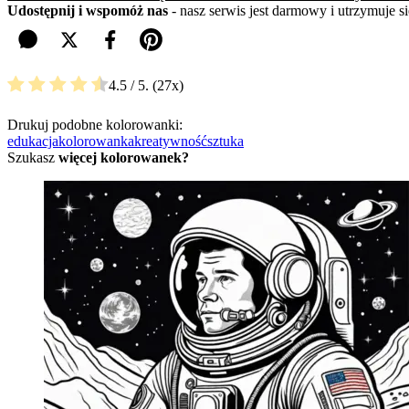
Udostępnij i wspomóż nas
- nasz serwis jest darmowy i utrzymuje 
4.5
/ 5.
27
Drukuj podobne kolorowanki:
edukacja
kolorowanka
kreatywność
sztuka
Szukasz
więcej kolorowanek?