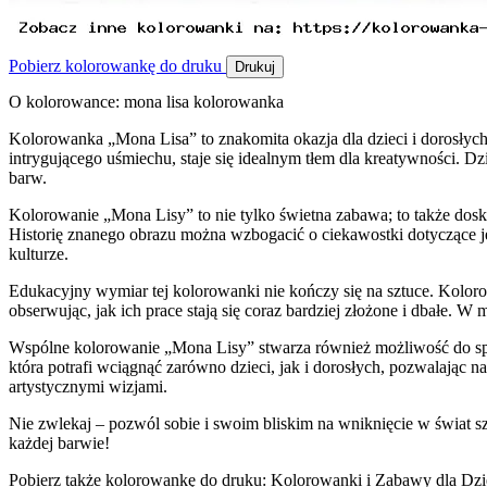
Pobierz kolorowankę do druku
Drukuj
O kolorowance: mona lisa kolorowanka
Kolorowanka „Mona Lisa” to znakomita okazja dla dzieci i dorosłych 
intrygującego uśmiechu, staje się idealnym tłem dla kreatywności. Dz
barw.
Kolorowanie „Mona Lisy” to nie tylko świetna zabawa; to także doskon
Historię znanego obrazu można wzbogacić o ciekawostki dotyczące jeg
kulturze.
Edukacyjny wymiar tej kolorowanki nie kończy się na sztuce. Kolor
obserwując, jak ich prace stają się coraz bardziej złożone i dbałe. 
Wspólne kolorowanie „Mona Lisy” stwarza również możliwość do spędz
która potrafi wciągnąć zarówno dzieci, jak i dorosłych, pozwalając n
artystycznymi wizjami.
Nie zwlekaj – pozwól sobie i swoim bliskim na wniknięcie w świat sz
każdej barwie!
Pobierz także kolorowankę do druku: Kolorowanki i Zabawy dla Dzi