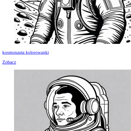
kosmonauta kolorowanki
Zobacz