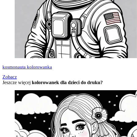
kosmonauta kolorowanka
Zobacz
Jeszcze więcej
kolorowanek dla dzieci do druku?