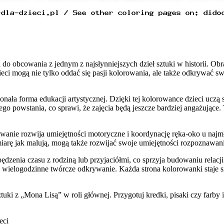
do obcowania z jednym z najsłynniejszych dzieł sztuki w historii. Obr
ieci mogą nie tylko oddać się pasji kolorowania, ale także odkrywać s
ała forma edukacji artystycznej. Dzięki tej kolorowance dzieci uczą s
o powstania, co sprawi, że zajęcia będą jeszcze bardziej angażujące.
owanie rozwija umiejętności motoryczne i koordynację ręka-oko u naj
W miarę jak malują, mogą także rozwijać swoje umiejętności rozpoznawan
enia czasu z rodziną lub przyjaciółmi, co sprzyja budowaniu relacji
a wielogodzinne twórcze odkrywanie. Każda strona kolorowanki staje się
tuki z „Mona Lisą” w roli głównej. Przygotuj kredki, pisaki czy farb
eci