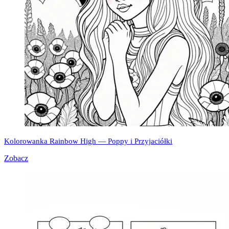
Kolorowanka Rainbow High — Poppy i Przyjaciółki
Zobacz