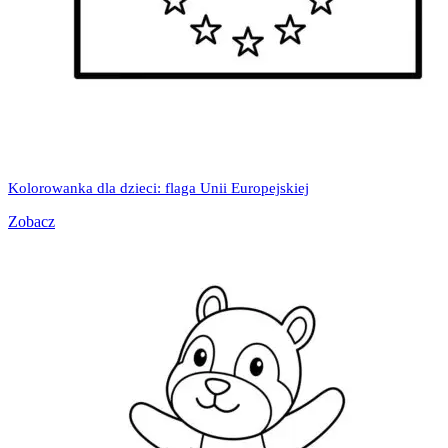
Kolorowanka dla dzieci: flaga Unii Europejskiej
Zobacz