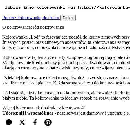
Pobierz kolorowankę do druku
Drukuj
O kolorowance: lód kolorowanka
Kolorowanka „Lód” to fascynująca podróż do krainy zimowych przyg
śnieżnych postaci oraz zimowych akcesoriów, ta kolorowanka zachę
śnieżnym górom, co pozwala na rozwijanie ich zdolności artystyczny
Kolorowanie w tej tematyce nie tylko sprawia ogromną frajdę, ale r
Manipulowanie kredkami czy pisakami sprzyja kształtowaniu motoryki 
okazją do rozmowy na temat zjawisk przyrody, co rozwija zainteresow
Dzięki tej kolorowance dzieci mogą również uczyć się o znaczeniu o
jest dbanie o naszą planetę. Każda strona zachęca do kreatywności 
Lód staje się nie tylko tematem do kolorowania, ale również skarbnic
białym niebie. Ta kolorowanka to idealny sposób na rozwijanie wyobr
Więcej kolorowanek do druku z kreatywność
Udostępnij i wspomóż nas
- nasz serwis jest darmowy i utrzymuje 