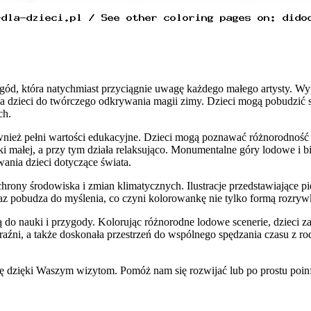
ód, która natychmiast przyciągnie uwagę każdego małego artysty. Wy
ca dzieci do twórczego odkrywania magii zimy. Dzieci mogą pobudzić
ch.
ównież pełni wartości edukacyjne. Dzieci mogą poznawać różnorodność
małej, a przy tym działa relaksująco. Monumentalne góry lodowe i bia
ania dzieci dotyczące świata.
chrony środowiska i zmian klimatycznych. Ilustracje przedstawiające p
oraz pobudza do myślenia, co czyni kolorowankę nie tylko formą rozryw
ą do nauki i przygody. Kolorując różnorodne lodowe scenerie, dzieci z
aźni, a także doskonała przestrzeń do wspólnego spędzania czasu z rod
się dzięki Waszym wizytom. Pomóż nam się rozwijać lub po prostu po