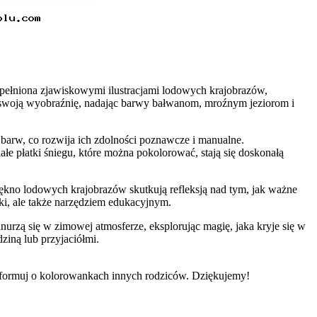
pełniona zjawiskowymi ilustracjami lodowych krajobrazów,
 swoją wyobraźnię, nadając barwy bałwanom, mroźnym jeziorom i
 barw, co rozwija ich zdolności poznawcze i manualne.
łe płatki śniegu, które można pokolorować, stają się doskonałą
iękno lodowych krajobrazów skutkują refleksją nad tym, jak ważne
ki, ale także narzędziem edukacyjnym.
anurzą się w zimowej atmosferze, eksplorując magię, jaka kryje się w
ziną lub przyjaciółmi.
informuj o kolorowankach innych rodziców. Dziękujemy!