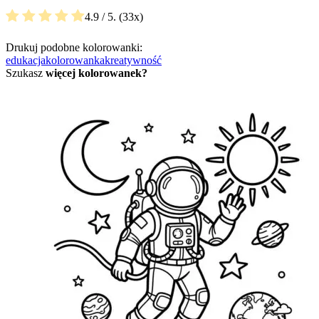
4.9
/ 5.
33
Drukuj podobne kolorowanki:
edukacja
kolorowanka
kreatywność
Szukasz
więcej kolorowanek?